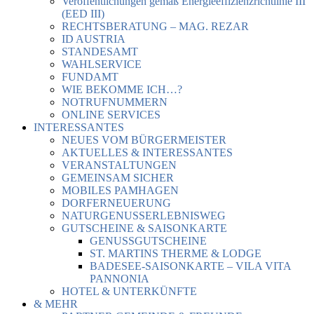
Veröffentlichungen gemäß Energieeffizienzrichtlinie III
(EED III)
RECHTSBERATUNG – MAG. REZAR
ID AUSTRIA
STANDESAMT
WAHLSERVICE
FUNDAMT
WIE BEKOMME ICH…?
NOTRUFNUMMERN
ONLINE SERVICES
INTERESSANTES
NEUES VOM BÜRGERMEISTER
AKTUELLES & INTERESSANTES
VERANSTALTUNGEN
GEMEINSAM SICHER
MOBILES PAMHAGEN
DORFERNEUERUNG
NATURGENUSSERLEBNISWEG
GUTSCHEINE & SAISONKARTE
GENUSSGUTSCHEINE
ST. MARTINS THERME & LODGE
BADESEE-SAISONKARTE – VILA VITA
PANNONIA
HOTEL & UNTERKÜNFTE
& MEHR