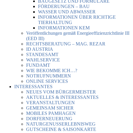
BAUGESETZ UND FORMULARE
FÖRDERUNGEN – BAU
WASSER UND ABWASSER
INFORMATIONEN ÜBER RICHTIGE
TIERHALTUNG
INFORMATIONEN KEM
Veröffentlichungen gemäß Energieeffizienzrichtlinie III
(EED III)
RECHTSBERATUNG – MAG. REZAR
ID AUSTRIA
STANDESAMT
WAHLSERVICE
FUNDAMT
WIE BEKOMME ICH…?
NOTRUFNUMMERN
ONLINE SERVICES
INTERESSANTES
NEUES VOM BÜRGERMEISTER
AKTUELLES & INTERESSANTES
VERANSTALTUNGEN
GEMEINSAM SICHER
MOBILES PAMHAGEN
DORFERNEUERUNG
NATURGENUSSERLEBNISWEG
GUTSCHEINE & SAISONKARTE