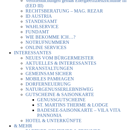
Veröffentlichungen gemäß Energieeffizienzrichtlinie III
(EED III)
RECHTSBERATUNG – MAG. REZAR
ID AUSTRIA
STANDESAMT
WAHLSERVICE
FUNDAMT
WIE BEKOMME ICH…?
NOTRUFNUMMERN
ONLINE SERVICES
INTERESSANTES
NEUES VOM BÜRGERMEISTER
AKTUELLES & INTERESSANTES
VERANSTALTUNGEN
GEMEINSAM SICHER
MOBILES PAMHAGEN
DORFERNEUERUNG
NATURGENUSSERLEBNISWEG
GUTSCHEINE & SAISONKARTE
GENUSSGUTSCHEINE
ST. MARTINS THERME & LODGE
BADESEE-SAISONKARTE – VILA VITA
PANNONIA
HOTEL & UNTERKÜNFTE
& MEHR