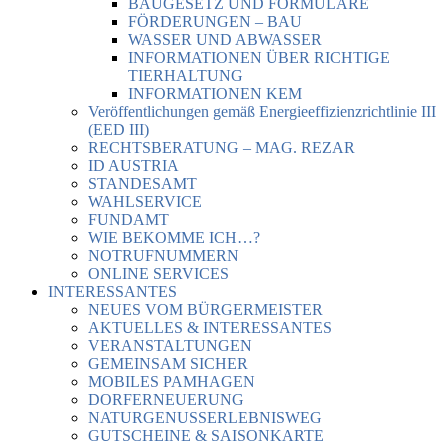
BAUGESETZ UND FORMULARE
FÖRDERUNGEN – BAU
WASSER UND ABWASSER
INFORMATIONEN ÜBER RICHTIGE
TIERHALTUNG
INFORMATIONEN KEM
Veröffentlichungen gemäß Energieeffizienzrichtlinie III
(EED III)
RECHTSBERATUNG – MAG. REZAR
ID AUSTRIA
STANDESAMT
WAHLSERVICE
FUNDAMT
WIE BEKOMME ICH…?
NOTRUFNUMMERN
ONLINE SERVICES
INTERESSANTES
NEUES VOM BÜRGERMEISTER
AKTUELLES & INTERESSANTES
VERANSTALTUNGEN
GEMEINSAM SICHER
MOBILES PAMHAGEN
DORFERNEUERUNG
NATURGENUSSERLEBNISWEG
GUTSCHEINE & SAISONKARTE