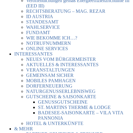
Veröffentlichungen gemäß Energieeffizienzrichtlinie III
(EED III)
RECHTSBERATUNG – MAG. REZAR
ID AUSTRIA
STANDESAMT
WAHLSERVICE
FUNDAMT
WIE BEKOMME ICH…?
NOTRUFNUMMERN
ONLINE SERVICES
INTERESSANTES
NEUES VOM BÜRGERMEISTER
AKTUELLES & INTERESSANTES
VERANSTALTUNGEN
GEMEINSAM SICHER
MOBILES PAMHAGEN
DORFERNEUERUNG
NATURGENUSSERLEBNISWEG
GUTSCHEINE & SAISONKARTE
GENUSSGUTSCHEINE
ST. MARTINS THERME & LODGE
BADESEE-SAISONKARTE – VILA VITA
PANNONIA
HOTEL & UNTERKÜNFTE
& MEHR