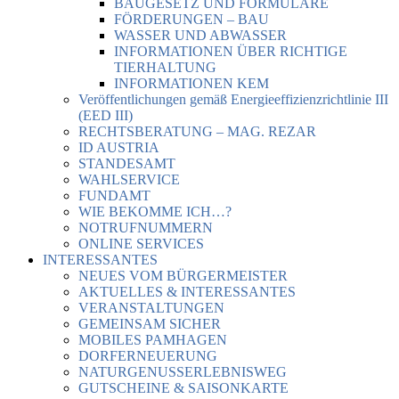
BAUGESETZ UND FORMULARE
FÖRDERUNGEN – BAU
WASSER UND ABWASSER
INFORMATIONEN ÜBER RICHTIGE
TIERHALTUNG
INFORMATIONEN KEM
Veröffentlichungen gemäß Energieeffizienzrichtlinie III
(EED III)
RECHTSBERATUNG – MAG. REZAR
ID AUSTRIA
STANDESAMT
WAHLSERVICE
FUNDAMT
WIE BEKOMME ICH…?
NOTRUFNUMMERN
ONLINE SERVICES
INTERESSANTES
NEUES VOM BÜRGERMEISTER
AKTUELLES & INTERESSANTES
VERANSTALTUNGEN
GEMEINSAM SICHER
MOBILES PAMHAGEN
DORFERNEUERUNG
NATURGENUSSERLEBNISWEG
GUTSCHEINE & SAISONKARTE