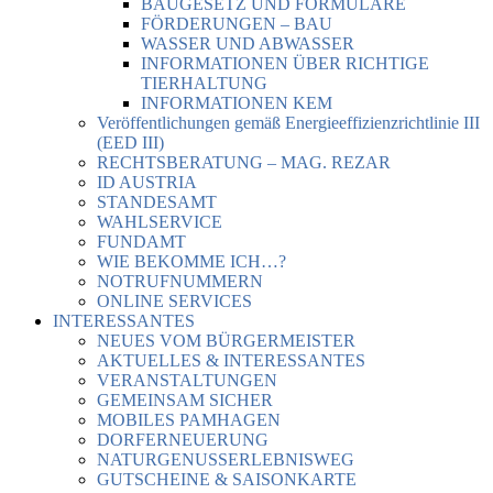
BAUGESETZ UND FORMULARE
FÖRDERUNGEN – BAU
WASSER UND ABWASSER
INFORMATIONEN ÜBER RICHTIGE
TIERHALTUNG
INFORMATIONEN KEM
Veröffentlichungen gemäß Energieeffizienzrichtlinie III
(EED III)
RECHTSBERATUNG – MAG. REZAR
ID AUSTRIA
STANDESAMT
WAHLSERVICE
FUNDAMT
WIE BEKOMME ICH…?
NOTRUFNUMMERN
ONLINE SERVICES
INTERESSANTES
NEUES VOM BÜRGERMEISTER
AKTUELLES & INTERESSANTES
VERANSTALTUNGEN
GEMEINSAM SICHER
MOBILES PAMHAGEN
DORFERNEUERUNG
NATURGENUSSERLEBNISWEG
GUTSCHEINE & SAISONKARTE