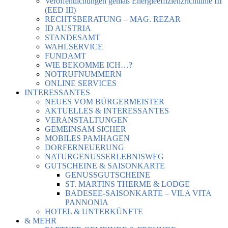
Veröffentlichungen gemäß Energieeffizienzrichtlinie III
(EED III)
RECHTSBERATUNG – MAG. REZAR
ID AUSTRIA
STANDESAMT
WAHLSERVICE
FUNDAMT
WIE BEKOMME ICH…?
NOTRUFNUMMERN
ONLINE SERVICES
INTERESSANTES
NEUES VOM BÜRGERMEISTER
AKTUELLES & INTERESSANTES
VERANSTALTUNGEN
GEMEINSAM SICHER
MOBILES PAMHAGEN
DORFERNEUERUNG
NATURGENUSSERLEBNISWEG
GUTSCHEINE & SAISONKARTE
GENUSSGUTSCHEINE
ST. MARTINS THERME & LODGE
BADESEE-SAISONKARTE – VILA VITA
PANNONIA
HOTEL & UNTERKÜNFTE
& MEHR