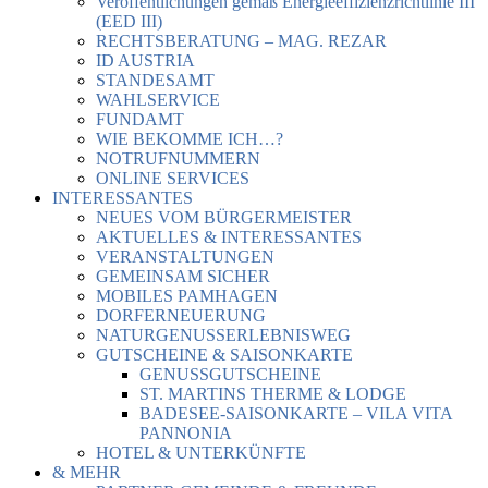
Veröffentlichungen gemäß Energieeffizienzrichtlinie III
(EED III)
RECHTSBERATUNG – MAG. REZAR
ID AUSTRIA
STANDESAMT
WAHLSERVICE
FUNDAMT
WIE BEKOMME ICH…?
NOTRUFNUMMERN
ONLINE SERVICES
INTERESSANTES
NEUES VOM BÜRGERMEISTER
AKTUELLES & INTERESSANTES
VERANSTALTUNGEN
GEMEINSAM SICHER
MOBILES PAMHAGEN
DORFERNEUERUNG
NATURGENUSSERLEBNISWEG
GUTSCHEINE & SAISONKARTE
GENUSSGUTSCHEINE
ST. MARTINS THERME & LODGE
BADESEE-SAISONKARTE – VILA VITA
PANNONIA
HOTEL & UNTERKÜNFTE
& MEHR