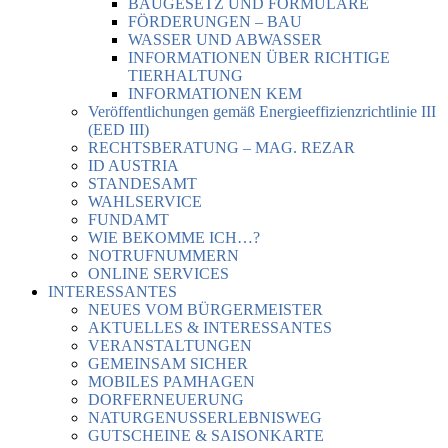
BAUGESETZ UND FORMULARE
FÖRDERUNGEN – BAU
WASSER UND ABWASSER
INFORMATIONEN ÜBER RICHTIGE
TIERHALTUNG
INFORMATIONEN KEM
Veröffentlichungen gemäß Energieeffizienzrichtlinie III
(EED III)
RECHTSBERATUNG – MAG. REZAR
ID AUSTRIA
STANDESAMT
WAHLSERVICE
FUNDAMT
WIE BEKOMME ICH…?
NOTRUFNUMMERN
ONLINE SERVICES
INTERESSANTES
NEUES VOM BÜRGERMEISTER
AKTUELLES & INTERESSANTES
VERANSTALTUNGEN
GEMEINSAM SICHER
MOBILES PAMHAGEN
DORFERNEUERUNG
NATURGENUSSERLEBNISWEG
GUTSCHEINE & SAISONKARTE