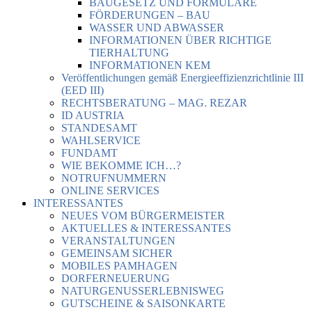
BAUGESETZ UND FORMULARE
FÖRDERUNGEN – BAU
WASSER UND ABWASSER
INFORMATIONEN ÜBER RICHTIGE
TIERHALTUNG
INFORMATIONEN KEM
Veröffentlichungen gemäß Energieeffizienzrichtlinie III
(EED III)
RECHTSBERATUNG – MAG. REZAR
ID AUSTRIA
STANDESAMT
WAHLSERVICE
FUNDAMT
WIE BEKOMME ICH…?
NOTRUFNUMMERN
ONLINE SERVICES
INTERESSANTES
NEUES VOM BÜRGERMEISTER
AKTUELLES & INTERESSANTES
VERANSTALTUNGEN
GEMEINSAM SICHER
MOBILES PAMHAGEN
DORFERNEUERUNG
NATURGENUSSERLEBNISWEG
GUTSCHEINE & SAISONKARTE