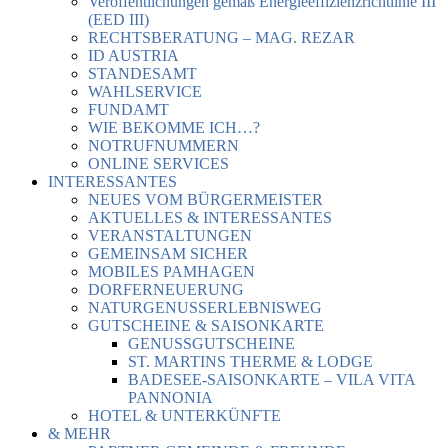
Veröffentlichungen gemäß Energieeffizienzrichtlinie III
(EED III)
RECHTSBERATUNG – MAG. REZAR
ID AUSTRIA
STANDESAMT
WAHLSERVICE
FUNDAMT
WIE BEKOMME ICH…?
NOTRUFNUMMERN
ONLINE SERVICES
INTERESSANTES
NEUES VOM BÜRGERMEISTER
AKTUELLES & INTERESSANTES
VERANSTALTUNGEN
GEMEINSAM SICHER
MOBILES PAMHAGEN
DORFERNEUERUNG
NATURGENUSSERLEBNISWEG
GUTSCHEINE & SAISONKARTE
GENUSSGUTSCHEINE
ST. MARTINS THERME & LODGE
BADESEE-SAISONKARTE – VILA VITA
PANNONIA
HOTEL & UNTERKÜNFTE
& MEHR