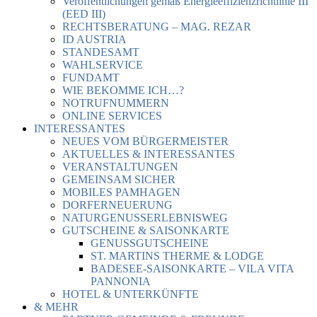
Veröffentlichungen gemäß Energieeffizienzrichtlinie III
(EED III)
RECHTSBERATUNG – MAG. REZAR
ID AUSTRIA
STANDESAMT
WAHLSERVICE
FUNDAMT
WIE BEKOMME ICH…?
NOTRUFNUMMERN
ONLINE SERVICES
INTERESSANTES
NEUES VOM BÜRGERMEISTER
AKTUELLES & INTERESSANTES
VERANSTALTUNGEN
GEMEINSAM SICHER
MOBILES PAMHAGEN
DORFERNEUERUNG
NATURGENUSSERLEBNISWEG
GUTSCHEINE & SAISONKARTE
GENUSSGUTSCHEINE
ST. MARTINS THERME & LODGE
BADESEE-SAISONKARTE – VILA VITA
PANNONIA
HOTEL & UNTERKÜNFTE
& MEHR