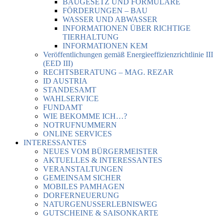
BAUGESETZ UND FORMULARE
FÖRDERUNGEN – BAU
WASSER UND ABWASSER
INFORMATIONEN ÜBER RICHTIGE
TIERHALTUNG
INFORMATIONEN KEM
Veröffentlichungen gemäß Energieeffizienzrichtlinie III
(EED III)
RECHTSBERATUNG – MAG. REZAR
ID AUSTRIA
STANDESAMT
WAHLSERVICE
FUNDAMT
WIE BEKOMME ICH…?
NOTRUFNUMMERN
ONLINE SERVICES
INTERESSANTES
NEUES VOM BÜRGERMEISTER
AKTUELLES & INTERESSANTES
VERANSTALTUNGEN
GEMEINSAM SICHER
MOBILES PAMHAGEN
DORFERNEUERUNG
NATURGENUSSERLEBNISWEG
GUTSCHEINE & SAISONKARTE