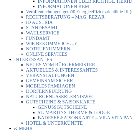
INFORMATIONEN ÜBER RICHTIGE TIER
INFORMATIONEN KEM
Veröffentlichungen gemäß Energieeffizienzrichtlinie III 
RECHTSBERATUNG – MAG. REZAR
ID AUSTRIA
STANDESAMT
WAHLSERVICE
FUNDAMT
WIE BEKOMME ICH…?
NOTRUFNUMMERN
ONLINE SERVICES
INTERESSANTES
NEUES VOM BÜRGERMEISTER
AKTUELLES & INTERESSANTES
VERANSTALTUNGEN
GEMEINSAM SICHER
MOBILES PAMHAGEN
DORFERNEUERUNG
NATURGENUSSERLEBNISWEG
GUTSCHEINE & SAISONKARTE
GENUSSGUTSCHEINE
ST. MARTINS THERME & LODGE
BADESEE-SAISONKARTE – VILA VITA PA
HOTEL & UNTERKÜNFTE
& MEHR