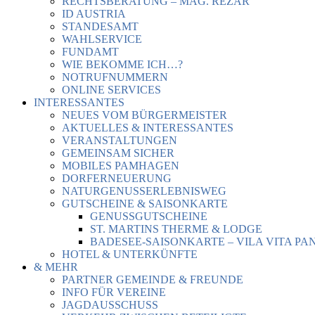
RECHTSBERATUNG – MAG. REZAR
ID AUSTRIA
STANDESAMT
WAHLSERVICE
FUNDAMT
WIE BEKOMME ICH…?
NOTRUFNUMMERN
ONLINE SERVICES
INTERESSANTES
NEUES VOM BÜRGERMEISTER
AKTUELLES & INTERESSANTES
VERANSTALTUNGEN
GEMEINSAM SICHER
MOBILES PAMHAGEN
DORFERNEUERUNG
NATURGENUSSERLEBNISWEG
GUTSCHEINE & SAISONKARTE
GENUSSGUTSCHEINE
ST. MARTINS THERME & LODGE
BADESEE-SAISONKARTE – VILA VITA PA
HOTEL & UNTERKÜNFTE
& MEHR
PARTNER GEMEINDE & FREUNDE
INFO FÜR VEREINE
JAGDAUSSCHUSS