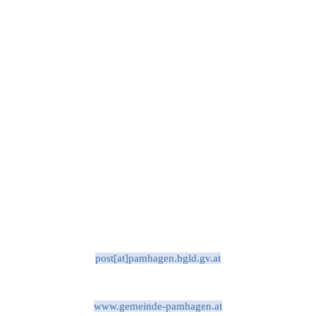
post[at]pamhagen.bgld.gv.at
www.gemeinde-pamhagen.at