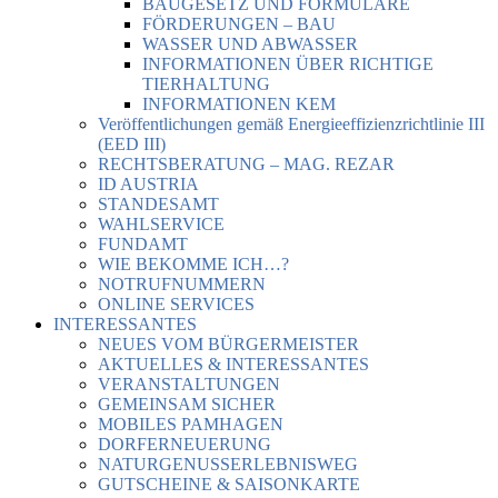
BAUGESETZ UND FORMULARE
FÖRDERUNGEN – BAU
WASSER UND ABWASSER
INFORMATIONEN ÜBER RICHTIGE
TIERHALTUNG
INFORMATIONEN KEM
Veröffentlichungen gemäß Energieeffizienzrichtlinie III
(EED III)
RECHTSBERATUNG – MAG. REZAR
ID AUSTRIA
STANDESAMT
WAHLSERVICE
FUNDAMT
WIE BEKOMME ICH…?
NOTRUFNUMMERN
ONLINE SERVICES
INTERESSANTES
NEUES VOM BÜRGERMEISTER
AKTUELLES & INTERESSANTES
VERANSTALTUNGEN
GEMEINSAM SICHER
MOBILES PAMHAGEN
DORFERNEUERUNG
NATURGENUSSERLEBNISWEG
GUTSCHEINE & SAISONKARTE