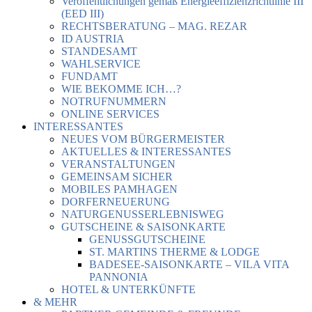
Veröffentlichungen gemäß Energieeffizienzrichtlinie III
(EED III)
RECHTSBERATUNG – MAG. REZAR
ID AUSTRIA
STANDESAMT
WAHLSERVICE
FUNDAMT
WIE BEKOMME ICH…?
NOTRUFNUMMERN
ONLINE SERVICES
INTERESSANTES
NEUES VOM BÜRGERMEISTER
AKTUELLES & INTERESSANTES
VERANSTALTUNGEN
GEMEINSAM SICHER
MOBILES PAMHAGEN
DORFERNEUERUNG
NATURGENUSSERLEBNISWEG
GUTSCHEINE & SAISONKARTE
GENUSSGUTSCHEINE
ST. MARTINS THERME & LODGE
BADESEE-SAISONKARTE – VILA VITA
PANNONIA
HOTEL & UNTERKÜNFTE
& MEHR