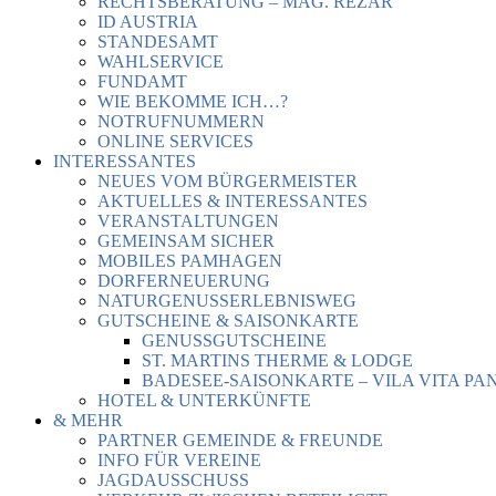
RECHTSBERATUNG – MAG. REZAR
ID AUSTRIA
STANDESAMT
WAHLSERVICE
FUNDAMT
WIE BEKOMME ICH…?
NOTRUFNUMMERN
ONLINE SERVICES
INTERESSANTES
NEUES VOM BÜRGERMEISTER
AKTUELLES & INTERESSANTES
VERANSTALTUNGEN
GEMEINSAM SICHER
MOBILES PAMHAGEN
DORFERNEUERUNG
NATURGENUSSERLEBNISWEG
GUTSCHEINE & SAISONKARTE
GENUSSGUTSCHEINE
ST. MARTINS THERME & LODGE
BADESEE-SAISONKARTE – VILA VITA PA
HOTEL & UNTERKÜNFTE
& MEHR
PARTNER GEMEINDE & FREUNDE
INFO FÜR VEREINE
JAGDAUSSCHUSS