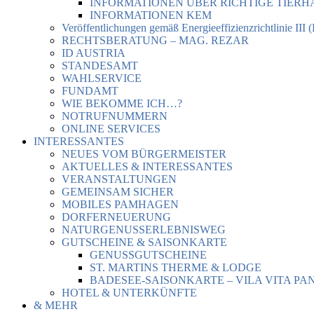
INFORMATIONEN ÜBER RICHTIGE TIER
INFORMATIONEN KEM
Veröffentlichungen gemäß Energieeffizienzrichtlinie III 
RECHTSBERATUNG – MAG. REZAR
ID AUSTRIA
STANDESAMT
WAHLSERVICE
FUNDAMT
WIE BEKOMME ICH…?
NOTRUFNUMMERN
ONLINE SERVICES
INTERESSANTES
NEUES VOM BÜRGERMEISTER
AKTUELLES & INTERESSANTES
VERANSTALTUNGEN
GEMEINSAM SICHER
MOBILES PAMHAGEN
DORFERNEUERUNG
NATURGENUSSERLEBNISWEG
GUTSCHEINE & SAISONKARTE
GENUSSGUTSCHEINE
ST. MARTINS THERME & LODGE
BADESEE-SAISONKARTE – VILA VITA PA
HOTEL & UNTERKÜNFTE
& MEHR