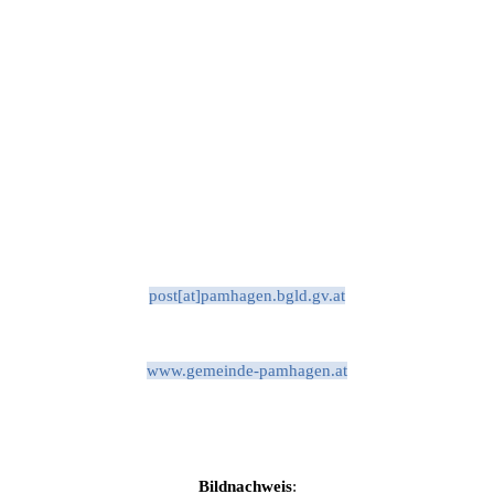
post[at]pamhagen.bgld.gv.at
www.gemeinde-pamhagen.at
Bildnachweis
: