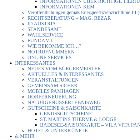
INFORMATIONEN ÜBER RICHTIGE TIER
INFORMATIONEN KEM
Veröffentlichungen gemäß Energieeffizienzrichtlinie III 
RECHTSBERATUNG – MAG. REZAR
ID AUSTRIA
STANDESAMT
WAHLSERVICE
FUNDAMT
WIE BEKOMME ICH…?
NOTRUFNUMMERN
ONLINE SERVICES
INTERESSANTES
NEUES VOM BÜRGERMEISTER
AKTUELLES & INTERESSANTES
VERANSTALTUNGEN
GEMEINSAM SICHER
MOBILES PAMHAGEN
DORFERNEUERUNG
NATURGENUSSERLEBNISWEG
GUTSCHEINE & SAISONKARTE
GENUSSGUTSCHEINE
ST. MARTINS THERME & LODGE
BADESEE-SAISONKARTE – VILA VITA PA
HOTEL & UNTERKÜNFTE
& MEHR