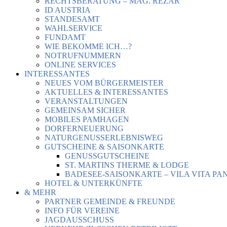
RECHTSBERATUNG – MAG. REZAR
ID AUSTRIA
STANDESAMT
WAHLSERVICE
FUNDAMT
WIE BEKOMME ICH…?
NOTRUFNUMMERN
ONLINE SERVICES
INTERESSANTES
NEUES VOM BÜRGERMEISTER
AKTUELLES & INTERESSANTES
VERANSTALTUNGEN
GEMEINSAM SICHER
MOBILES PAMHAGEN
DORFERNEUERUNG
NATURGENUSSERLEBNISWEG
GUTSCHEINE & SAISONKARTE
GENUSSGUTSCHEINE
ST. MARTINS THERME & LODGE
BADESEE-SAISONKARTE – VILA VITA PA
HOTEL & UNTERKÜNFTE
& MEHR
PARTNER GEMEINDE & FREUNDE
INFO FÜR VEREINE
JAGDAUSSCHUSS