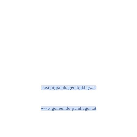
post[at]pamhagen.bgld.gv.at
www.gemeinde-pamhagen.at