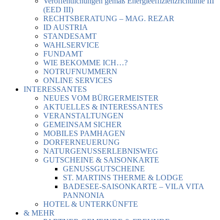
Veröffentlichungen gemäß Energieeffizienzrichtlinie III
(EED III)
RECHTSBERATUNG – MAG. REZAR
ID AUSTRIA
STANDESAMT
WAHLSERVICE
FUNDAMT
WIE BEKOMME ICH…?
NOTRUFNUMMERN
ONLINE SERVICES
INTERESSANTES
NEUES VOM BÜRGERMEISTER
AKTUELLES & INTERESSANTES
VERANSTALTUNGEN
GEMEINSAM SICHER
MOBILES PAMHAGEN
DORFERNEUERUNG
NATURGENUSSERLEBNISWEG
GUTSCHEINE & SAISONKARTE
GENUSSGUTSCHEINE
ST. MARTINS THERME & LODGE
BADESEE-SAISONKARTE – VILA VITA
PANNONIA
HOTEL & UNTERKÜNFTE
& MEHR