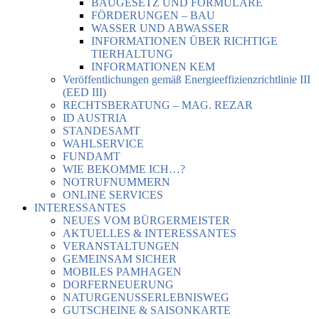
BAUGESETZ UND FORMULARE
FÖRDERUNGEN – BAU
WASSER UND ABWASSER
INFORMATIONEN ÜBER RICHTIGE
TIERHALTUNG
INFORMATIONEN KEM
Veröffentlichungen gemäß Energieeffizienzrichtlinie III
(EED III)
RECHTSBERATUNG – MAG. REZAR
ID AUSTRIA
STANDESAMT
WAHLSERVICE
FUNDAMT
WIE BEKOMME ICH…?
NOTRUFNUMMERN
ONLINE SERVICES
INTERESSANTES
NEUES VOM BÜRGERMEISTER
AKTUELLES & INTERESSANTES
VERANSTALTUNGEN
GEMEINSAM SICHER
MOBILES PAMHAGEN
DORFERNEUERUNG
NATURGENUSSERLEBNISWEG
GUTSCHEINE & SAISONKARTE