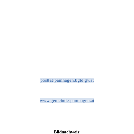
post[at]pamhagen.bgld.gv.at
www.gemeinde-pamhagen.at
Bildnachweis
: