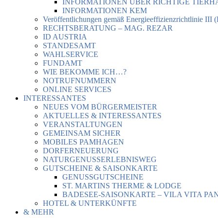
INFORMATIONEN ÜBER RICHTIGE TIER
INFORMATIONEN KEM
Veröffentlichungen gemäß Energieeffizienzrichtlinie III 
RECHTSBERATUNG – MAG. REZAR
ID AUSTRIA
STANDESAMT
WAHLSERVICE
FUNDAMT
WIE BEKOMME ICH…?
NOTRUFNUMMERN
ONLINE SERVICES
INTERESSANTES
NEUES VOM BÜRGERMEISTER
AKTUELLES & INTERESSANTES
VERANSTALTUNGEN
GEMEINSAM SICHER
MOBILES PAMHAGEN
DORFERNEUERUNG
NATURGENUSSERLEBNISWEG
GUTSCHEINE & SAISONKARTE
GENUSSGUTSCHEINE
ST. MARTINS THERME & LODGE
BADESEE-SAISONKARTE – VILA VITA PA
HOTEL & UNTERKÜNFTE
& MEHR