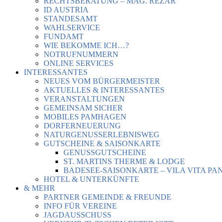
RECHTSBERATUNG – MAG. REZAR
ID AUSTRIA
STANDESAMT
WAHLSERVICE
FUNDAMT
WIE BEKOMME ICH…?
NOTRUFNUMMERN
ONLINE SERVICES
INTERESSANTES
NEUES VOM BÜRGERMEISTER
AKTUELLES & INTERESSANTES
VERANSTALTUNGEN
GEMEINSAM SICHER
MOBILES PAMHAGEN
DORFERNEUERUNG
NATURGENUSSERLEBNISWEG
GUTSCHEINE & SAISONKARTE
GENUSSGUTSCHEINE
ST. MARTINS THERME & LODGE
BADESEE-SAISONKARTE – VILA VITA PA
HOTEL & UNTERKÜNFTE
& MEHR
PARTNER GEMEINDE & FREUNDE
INFO FÜR VEREINE
JAGDAUSSCHUSS