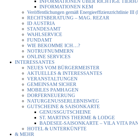
INFORMATIONEN ÜBER RICHTIGE TIER
INFORMATIONEN KEM
Veröffentlichungen gemäß Energieeffizienzrichtlinie III 
RECHTSBERATUNG – MAG. REZAR
ID AUSTRIA
STANDESAMT
WAHLSERVICE
FUNDAMT
WIE BEKOMME ICH…?
NOTRUFNUMMERN
ONLINE SERVICES
INTERESSANTES
NEUES VOM BÜRGERMEISTER
AKTUELLES & INTERESSANTES
VERANSTALTUNGEN
GEMEINSAM SICHER
MOBILES PAMHAGEN
DORFERNEUERUNG
NATURGENUSSERLEBNISWEG
GUTSCHEINE & SAISONKARTE
GENUSSGUTSCHEINE
ST. MARTINS THERME & LODGE
BADESEE-SAISONKARTE – VILA VITA PA
HOTEL & UNTERKÜNFTE
& MEHR