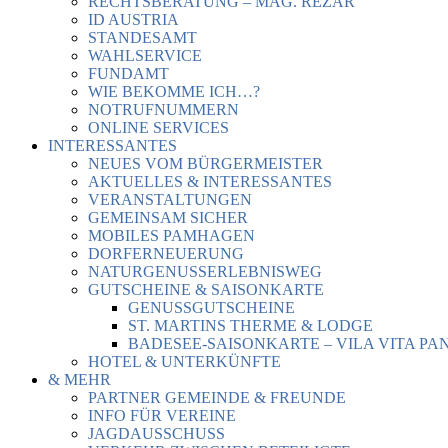
RECHTSBERATUNG – MAG. REZAR
ID AUSTRIA
STANDESAMT
WAHLSERVICE
FUNDAMT
WIE BEKOMME ICH…?
NOTRUFNUMMERN
ONLINE SERVICES
INTERESSANTES
NEUES VOM BÜRGERMEISTER
AKTUELLES & INTERESSANTES
VERANSTALTUNGEN
GEMEINSAM SICHER
MOBILES PAMHAGEN
DORFERNEUERUNG
NATURGENUSSERLEBNISWEG
GUTSCHEINE & SAISONKARTE
GENUSSGUTSCHEINE
ST. MARTINS THERME & LODGE
BADESEE-SAISONKARTE – VILA VITA PA
HOTEL & UNTERKÜNFTE
& MEHR
PARTNER GEMEINDE & FREUNDE
INFO FÜR VEREINE
JAGDAUSSCHUSS