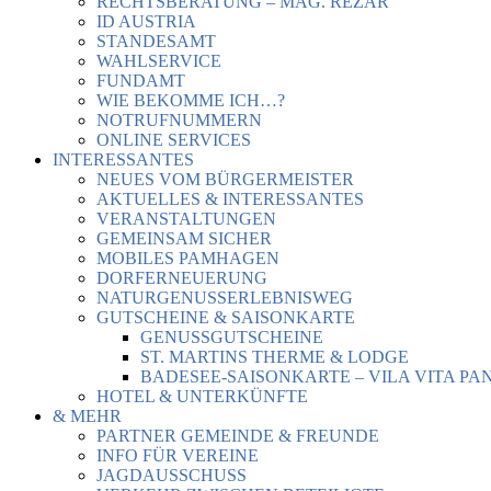
RECHTSBERATUNG – MAG. REZAR
ID AUSTRIA
STANDESAMT
WAHLSERVICE
FUNDAMT
WIE BEKOMME ICH…?
NOTRUFNUMMERN
ONLINE SERVICES
INTERESSANTES
NEUES VOM BÜRGERMEISTER
AKTUELLES & INTERESSANTES
VERANSTALTUNGEN
GEMEINSAM SICHER
MOBILES PAMHAGEN
DORFERNEUERUNG
NATURGENUSSERLEBNISWEG
GUTSCHEINE & SAISONKARTE
GENUSSGUTSCHEINE
ST. MARTINS THERME & LODGE
BADESEE-SAISONKARTE – VILA VITA PA
HOTEL & UNTERKÜNFTE
& MEHR
PARTNER GEMEINDE & FREUNDE
INFO FÜR VEREINE
JAGDAUSSCHUSS