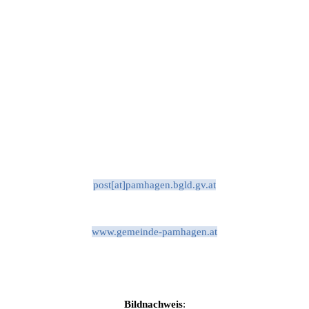
post[at]pamhagen.bgld.gv.at
www.gemeinde-pamhagen.at
Bildnachweis
: