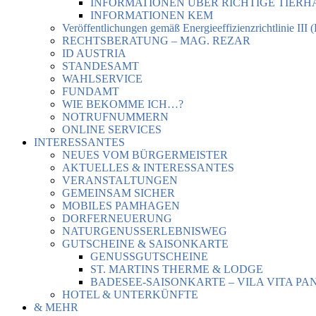
INFORMATIONEN ÜBER RICHTIGE TIER
INFORMATIONEN KEM
Veröffentlichungen gemäß Energieeffizienzrichtlinie III 
RECHTSBERATUNG – MAG. REZAR
ID AUSTRIA
STANDESAMT
WAHLSERVICE
FUNDAMT
WIE BEKOMME ICH…?
NOTRUFNUMMERN
ONLINE SERVICES
INTERESSANTES
NEUES VOM BÜRGERMEISTER
AKTUELLES & INTERESSANTES
VERANSTALTUNGEN
GEMEINSAM SICHER
MOBILES PAMHAGEN
DORFERNEUERUNG
NATURGENUSSERLEBNISWEG
GUTSCHEINE & SAISONKARTE
GENUSSGUTSCHEINE
ST. MARTINS THERME & LODGE
BADESEE-SAISONKARTE – VILA VITA PA
HOTEL & UNTERKÜNFTE
& MEHR