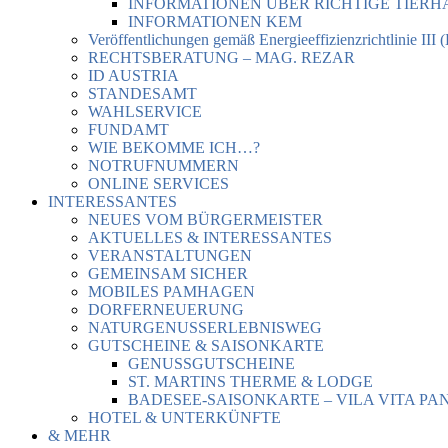
INFORMATIONEN ÜBER RICHTIGE TIER
INFORMATIONEN KEM
Veröffentlichungen gemäß Energieeffizienzrichtlinie III 
RECHTSBERATUNG – MAG. REZAR
ID AUSTRIA
STANDESAMT
WAHLSERVICE
FUNDAMT
WIE BEKOMME ICH…?
NOTRUFNUMMERN
ONLINE SERVICES
INTERESSANTES
NEUES VOM BÜRGERMEISTER
AKTUELLES & INTERESSANTES
VERANSTALTUNGEN
GEMEINSAM SICHER
MOBILES PAMHAGEN
DORFERNEUERUNG
NATURGENUSSERLEBNISWEG
GUTSCHEINE & SAISONKARTE
GENUSSGUTSCHEINE
ST. MARTINS THERME & LODGE
BADESEE-SAISONKARTE – VILA VITA PA
HOTEL & UNTERKÜNFTE
& MEHR