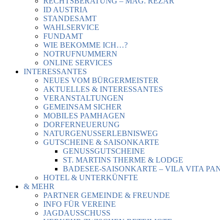
RECHTSBERATUNG – MAG. REZAR
ID AUSTRIA
STANDESAMT
WAHLSERVICE
FUNDAMT
WIE BEKOMME ICH…?
NOTRUFNUMMERN
ONLINE SERVICES
INTERESSANTES
NEUES VOM BÜRGERMEISTER
AKTUELLES & INTERESSANTES
VERANSTALTUNGEN
GEMEINSAM SICHER
MOBILES PAMHAGEN
DORFERNEUERUNG
NATURGENUSSERLEBNISWEG
GUTSCHEINE & SAISONKARTE
GENUSSGUTSCHEINE
ST. MARTINS THERME & LODGE
BADESEE-SAISONKARTE – VILA VITA PA
HOTEL & UNTERKÜNFTE
& MEHR
PARTNER GEMEINDE & FREUNDE
INFO FÜR VEREINE
JAGDAUSSCHUSS