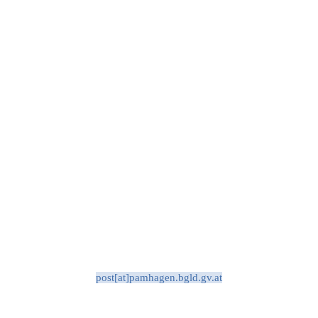
post[at]pamhagen.bgld.gv.at