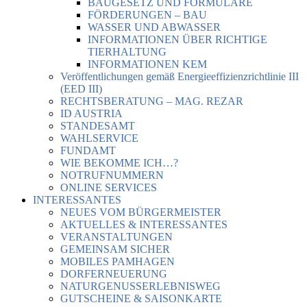
BAUGESETZ UND FORMULARE
FÖRDERUNGEN – BAU
WASSER UND ABWASSER
INFORMATIONEN ÜBER RICHTIGE
TIERHALTUNG
INFORMATIONEN KEM
Veröffentlichungen gemäß Energieeffizienzrichtlinie III
(EED III)
RECHTSBERATUNG – MAG. REZAR
ID AUSTRIA
STANDESAMT
WAHLSERVICE
FUNDAMT
WIE BEKOMME ICH…?
NOTRUFNUMMERN
ONLINE SERVICES
INTERESSANTES
NEUES VOM BÜRGERMEISTER
AKTUELLES & INTERESSANTES
VERANSTALTUNGEN
GEMEINSAM SICHER
MOBILES PAMHAGEN
DORFERNEUERUNG
NATURGENUSSERLEBNISWEG
GUTSCHEINE & SAISONKARTE