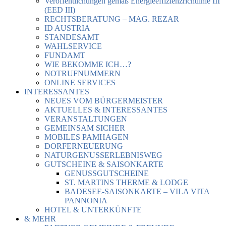
Veröffentlichungen gemäß Energieeffizienzrichtlinie III
(EED III)
RECHTSBERATUNG – MAG. REZAR
ID AUSTRIA
STANDESAMT
WAHLSERVICE
FUNDAMT
WIE BEKOMME ICH…?
NOTRUFNUMMERN
ONLINE SERVICES
INTERESSANTES
NEUES VOM BÜRGERMEISTER
AKTUELLES & INTERESSANTES
VERANSTALTUNGEN
GEMEINSAM SICHER
MOBILES PAMHAGEN
DORFERNEUERUNG
NATURGENUSSERLEBNISWEG
GUTSCHEINE & SAISONKARTE
GENUSSGUTSCHEINE
ST. MARTINS THERME & LODGE
BADESEE-SAISONKARTE – VILA VITA
PANNONIA
HOTEL & UNTERKÜNFTE
& MEHR