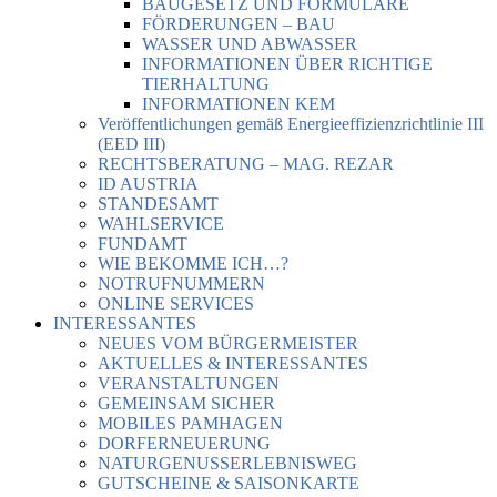
BAUGESETZ UND FORMULARE
FÖRDERUNGEN – BAU
WASSER UND ABWASSER
INFORMATIONEN ÜBER RICHTIGE
TIERHALTUNG
INFORMATIONEN KEM
Veröffentlichungen gemäß Energieeffizienzrichtlinie III
(EED III)
RECHTSBERATUNG – MAG. REZAR
ID AUSTRIA
STANDESAMT
WAHLSERVICE
FUNDAMT
WIE BEKOMME ICH…?
NOTRUFNUMMERN
ONLINE SERVICES
INTERESSANTES
NEUES VOM BÜRGERMEISTER
AKTUELLES & INTERESSANTES
VERANSTALTUNGEN
GEMEINSAM SICHER
MOBILES PAMHAGEN
DORFERNEUERUNG
NATURGENUSSERLEBNISWEG
GUTSCHEINE & SAISONKARTE