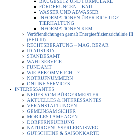
BAUGESETZ UND FORMULARE
FÖRDERUNGEN – BAU
WASSER UND ABWASSER
INFORMATIONEN ÜBER RICHTIGE
TIERHALTUNG
INFORMATIONEN KEM
Veröffentlichungen gemäß Energieeffizienzrichtlinie III
(EED III)
RECHTSBERATUNG – MAG. REZAR
ID AUSTRIA
STANDESAMT
WAHLSERVICE
FUNDAMT
WIE BEKOMME ICH…?
NOTRUFNUMMERN
ONLINE SERVICES
INTERESSANTES
NEUES VOM BÜRGERMEISTER
AKTUELLES & INTERESSANTES
VERANSTALTUNGEN
GEMEINSAM SICHER
MOBILES PAMHAGEN
DORFERNEUERUNG
NATURGENUSSERLEBNISWEG
GUTSCHEINE & SAISONKARTE