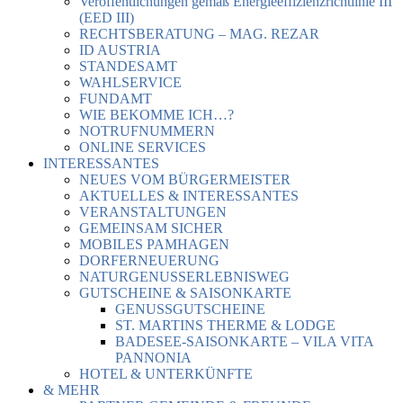
Veröffentlichungen gemäß Energieeffizienzrichtlinie III
(EED III)
RECHTSBERATUNG – MAG. REZAR
ID AUSTRIA
STANDESAMT
WAHLSERVICE
FUNDAMT
WIE BEKOMME ICH…?
NOTRUFNUMMERN
ONLINE SERVICES
INTERESSANTES
NEUES VOM BÜRGERMEISTER
AKTUELLES & INTERESSANTES
VERANSTALTUNGEN
GEMEINSAM SICHER
MOBILES PAMHAGEN
DORFERNEUERUNG
NATURGENUSSERLEBNISWEG
GUTSCHEINE & SAISONKARTE
GENUSSGUTSCHEINE
ST. MARTINS THERME & LODGE
BADESEE-SAISONKARTE – VILA VITA
PANNONIA
HOTEL & UNTERKÜNFTE
& MEHR