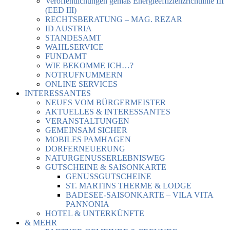
Veröffentlichungen gemäß Energieeffizienzrichtlinie III
(EED III)
RECHTSBERATUNG – MAG. REZAR
ID AUSTRIA
STANDESAMT
WAHLSERVICE
FUNDAMT
WIE BEKOMME ICH…?
NOTRUFNUMMERN
ONLINE SERVICES
INTERESSANTES
NEUES VOM BÜRGERMEISTER
AKTUELLES & INTERESSANTES
VERANSTALTUNGEN
GEMEINSAM SICHER
MOBILES PAMHAGEN
DORFERNEUERUNG
NATURGENUSSERLEBNISWEG
GUTSCHEINE & SAISONKARTE
GENUSSGUTSCHEINE
ST. MARTINS THERME & LODGE
BADESEE-SAISONKARTE – VILA VITA
PANNONIA
HOTEL & UNTERKÜNFTE
& MEHR