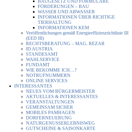
BAUGESETZ UND FORMULARE
FÖRDERUNGEN – BAU
WASSER UND ABWASSER
INFORMATIONEN ÜBER RICHTIGE
TIERHALTUNG
INFORMATIONEN KEM
Veröffentlichungen gemäß Energieeffizienzrichtlinie III
(EED III)
RECHTSBERATUNG – MAG. REZAR
ID AUSTRIA
STANDESAMT
WAHLSERVICE
FUNDAMT
WIE BEKOMME ICH…?
NOTRUFNUMMERN
ONLINE SERVICES
INTERESSANTES
NEUES VOM BÜRGERMEISTER
AKTUELLES & INTERESSANTES
VERANSTALTUNGEN
GEMEINSAM SICHER
MOBILES PAMHAGEN
DORFERNEUERUNG
NATURGENUSSERLEBNISWEG
GUTSCHEINE & SAISONKARTE