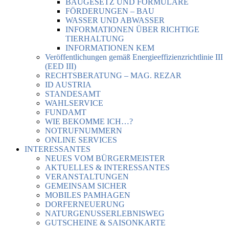
BAUGESETZ UND FORMULARE
FÖRDERUNGEN – BAU
WASSER UND ABWASSER
INFORMATIONEN ÜBER RICHTIGE
TIERHALTUNG
INFORMATIONEN KEM
Veröffentlichungen gemäß Energieeffizienzrichtlinie III
(EED III)
RECHTSBERATUNG – MAG. REZAR
ID AUSTRIA
STANDESAMT
WAHLSERVICE
FUNDAMT
WIE BEKOMME ICH…?
NOTRUFNUMMERN
ONLINE SERVICES
INTERESSANTES
NEUES VOM BÜRGERMEISTER
AKTUELLES & INTERESSANTES
VERANSTALTUNGEN
GEMEINSAM SICHER
MOBILES PAMHAGEN
DORFERNEUERUNG
NATURGENUSSERLEBNISWEG
GUTSCHEINE & SAISONKARTE