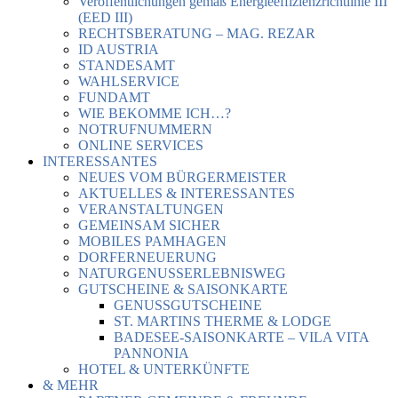
Veröffentlichungen gemäß Energieeffizienzrichtlinie III
(EED III)
RECHTSBERATUNG – MAG. REZAR
ID AUSTRIA
STANDESAMT
WAHLSERVICE
FUNDAMT
WIE BEKOMME ICH…?
NOTRUFNUMMERN
ONLINE SERVICES
INTERESSANTES
NEUES VOM BÜRGERMEISTER
AKTUELLES & INTERESSANTES
VERANSTALTUNGEN
GEMEINSAM SICHER
MOBILES PAMHAGEN
DORFERNEUERUNG
NATURGENUSSERLEBNISWEG
GUTSCHEINE & SAISONKARTE
GENUSSGUTSCHEINE
ST. MARTINS THERME & LODGE
BADESEE-SAISONKARTE – VILA VITA
PANNONIA
HOTEL & UNTERKÜNFTE
& MEHR