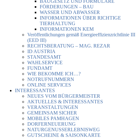
BAUGESETZ UND FORMULARE
FÖRDERUNGEN – BAU
WASSER UND ABWASSER
INFORMATIONEN ÜBER RICHTIGE
TIERHALTUNG
INFORMATIONEN KEM
Veröffentlichungen gemäß Energieeffizienzrichtlinie III
(EED III)
RECHTSBERATUNG – MAG. REZAR
ID AUSTRIA
STANDESAMT
WAHLSERVICE
FUNDAMT
WIE BEKOMME ICH…?
NOTRUFNUMMERN
ONLINE SERVICES
INTERESSANTES
NEUES VOM BÜRGERMEISTER
AKTUELLES & INTERESSANTES
VERANSTALTUNGEN
GEMEINSAM SICHER
MOBILES PAMHAGEN
DORFERNEUERUNG
NATURGENUSSERLEBNISWEG
GUTSCHEINE & SAISONKARTE