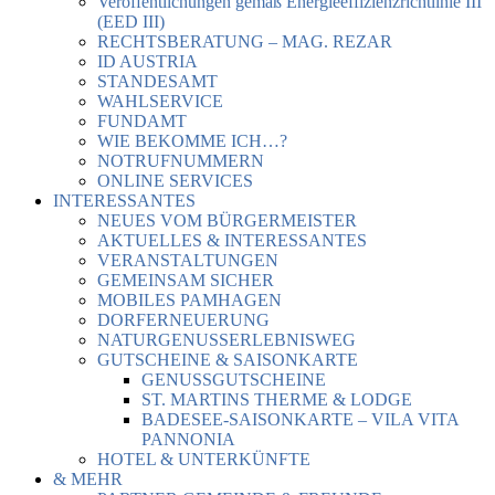
Veröffentlichungen gemäß Energieeffizienzrichtlinie III
(EED III)
RECHTSBERATUNG – MAG. REZAR
ID AUSTRIA
STANDESAMT
WAHLSERVICE
FUNDAMT
WIE BEKOMME ICH…?
NOTRUFNUMMERN
ONLINE SERVICES
INTERESSANTES
NEUES VOM BÜRGERMEISTER
AKTUELLES & INTERESSANTES
VERANSTALTUNGEN
GEMEINSAM SICHER
MOBILES PAMHAGEN
DORFERNEUERUNG
NATURGENUSSERLEBNISWEG
GUTSCHEINE & SAISONKARTE
GENUSSGUTSCHEINE
ST. MARTINS THERME & LODGE
BADESEE-SAISONKARTE – VILA VITA
PANNONIA
HOTEL & UNTERKÜNFTE
& MEHR