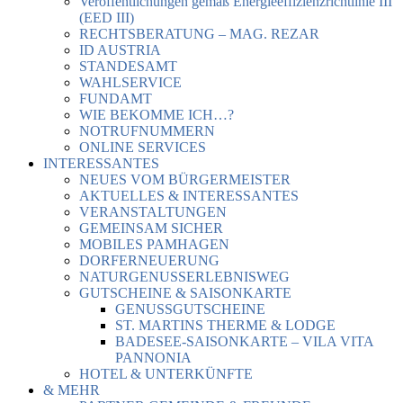
Veröffentlichungen gemäß Energieeffizienzrichtlinie III
(EED III)
RECHTSBERATUNG – MAG. REZAR
ID AUSTRIA
STANDESAMT
WAHLSERVICE
FUNDAMT
WIE BEKOMME ICH…?
NOTRUFNUMMERN
ONLINE SERVICES
INTERESSANTES
NEUES VOM BÜRGERMEISTER
AKTUELLES & INTERESSANTES
VERANSTALTUNGEN
GEMEINSAM SICHER
MOBILES PAMHAGEN
DORFERNEUERUNG
NATURGENUSSERLEBNISWEG
GUTSCHEINE & SAISONKARTE
GENUSSGUTSCHEINE
ST. MARTINS THERME & LODGE
BADESEE-SAISONKARTE – VILA VITA
PANNONIA
HOTEL & UNTERKÜNFTE
& MEHR