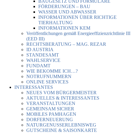
BAUGESETZ UND FORMULARE
FÖRDERUNGEN – BAU
WASSER UND ABWASSER
INFORMATIONEN ÜBER RICHTIGE
TIERHALTUNG
INFORMATIONEN KEM
Veröffentlichungen gemäß Energieeffizienzrichtlinie III
(EED III)
RECHTSBERATUNG – MAG. REZAR
ID AUSTRIA
STANDESAMT
WAHLSERVICE
FUNDAMT
WIE BEKOMME ICH…?
NOTRUFNUMMERN
ONLINE SERVICES
INTERESSANTES
NEUES VOM BÜRGERMEISTER
AKTUELLES & INTERESSANTES
VERANSTALTUNGEN
GEMEINSAM SICHER
MOBILES PAMHAGEN
DORFERNEUERUNG
NATURGENUSSERLEBNISWEG
GUTSCHEINE & SAISONKARTE