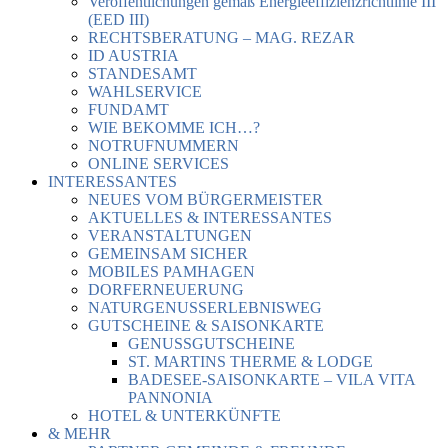
Veröffentlichungen gemäß Energieeffizienzrichtlinie III
(EED III)
RECHTSBERATUNG – MAG. REZAR
ID AUSTRIA
STANDESAMT
WAHLSERVICE
FUNDAMT
WIE BEKOMME ICH…?
NOTRUFNUMMERN
ONLINE SERVICES
INTERESSANTES
NEUES VOM BÜRGERMEISTER
AKTUELLES & INTERESSANTES
VERANSTALTUNGEN
GEMEINSAM SICHER
MOBILES PAMHAGEN
DORFERNEUERUNG
NATURGENUSSERLEBNISWEG
GUTSCHEINE & SAISONKARTE
GENUSSGUTSCHEINE
ST. MARTINS THERME & LODGE
BADESEE-SAISONKARTE – VILA VITA
PANNONIA
HOTEL & UNTERKÜNFTE
& MEHR