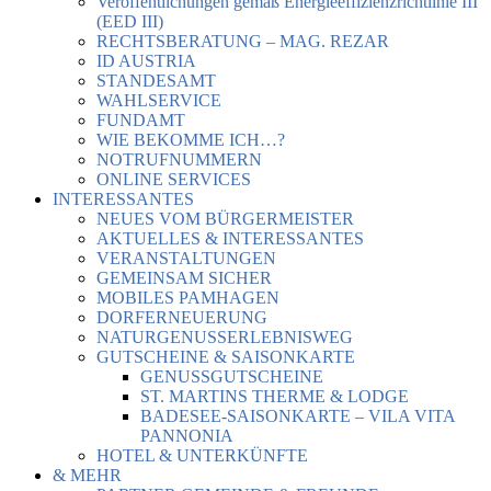
Veröffentlichungen gemäß Energieeffizienzrichtlinie III
(EED III)
RECHTSBERATUNG – MAG. REZAR
ID AUSTRIA
STANDESAMT
WAHLSERVICE
FUNDAMT
WIE BEKOMME ICH…?
NOTRUFNUMMERN
ONLINE SERVICES
INTERESSANTES
NEUES VOM BÜRGERMEISTER
AKTUELLES & INTERESSANTES
VERANSTALTUNGEN
GEMEINSAM SICHER
MOBILES PAMHAGEN
DORFERNEUERUNG
NATURGENUSSERLEBNISWEG
GUTSCHEINE & SAISONKARTE
GENUSSGUTSCHEINE
ST. MARTINS THERME & LODGE
BADESEE-SAISONKARTE – VILA VITA
PANNONIA
HOTEL & UNTERKÜNFTE
& MEHR