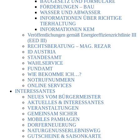
BAUGESETZ UND FORMULARE
FÖRDERUNGEN – BAU
WASSER UND ABWASSER
INFORMATIONEN ÜBER RICHTIGE
TIERHALTUNG
INFORMATIONEN KEM
Veröffentlichungen gemäß Energieeffizienzrichtlinie III
(EED III)
RECHTSBERATUNG – MAG. REZAR
ID AUSTRIA
STANDESAMT
WAHLSERVICE
FUNDAMT
WIE BEKOMME ICH…?
NOTRUFNUMMERN
ONLINE SERVICES
INTERESSANTES
NEUES VOM BÜRGERMEISTER
AKTUELLES & INTERESSANTES
VERANSTALTUNGEN
GEMEINSAM SICHER
MOBILES PAMHAGEN
DORFERNEUERUNG
NATURGENUSSERLEBNISWEG
GUTSCHEINE & SAISONKARTE