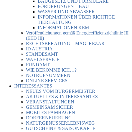
BAUGESETZ UND FORMULARE
FÖRDERUNGEN – BAU
WASSER UND ABWASSER
INFORMATIONEN ÜBER RICHTIGE
TIERHALTUNG
INFORMATIONEN KEM
Veröffentlichungen gemäß Energieeffizienzrichtlinie III
(EED III)
RECHTSBERATUNG – MAG. REZAR
ID AUSTRIA
STANDESAMT
WAHLSERVICE
FUNDAMT
WIE BEKOMME ICH…?
NOTRUFNUMMERN
ONLINE SERVICES
INTERESSANTES
NEUES VOM BÜRGERMEISTER
AKTUELLES & INTERESSANTES
VERANSTALTUNGEN
GEMEINSAM SICHER
MOBILES PAMHAGEN
DORFERNEUERUNG
NATURGENUSSERLEBNISWEG
GUTSCHEINE & SAISONKARTE