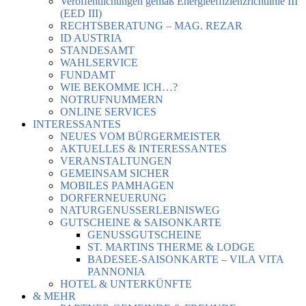
Veröffentlichungen gemäß Energieeffizienzrichtlinie III
(EED III)
RECHTSBERATUNG – MAG. REZAR
ID AUSTRIA
STANDESAMT
WAHLSERVICE
FUNDAMT
WIE BEKOMME ICH…?
NOTRUFNUMMERN
ONLINE SERVICES
INTERESSANTES
NEUES VOM BÜRGERMEISTER
AKTUELLES & INTERESSANTES
VERANSTALTUNGEN
GEMEINSAM SICHER
MOBILES PAMHAGEN
DORFERNEUERUNG
NATURGENUSSERLEBNISWEG
GUTSCHEINE & SAISONKARTE
GENUSSGUTSCHEINE
ST. MARTINS THERME & LODGE
BADESEE-SAISONKARTE – VILA VITA
PANNONIA
HOTEL & UNTERKÜNFTE
& MEHR