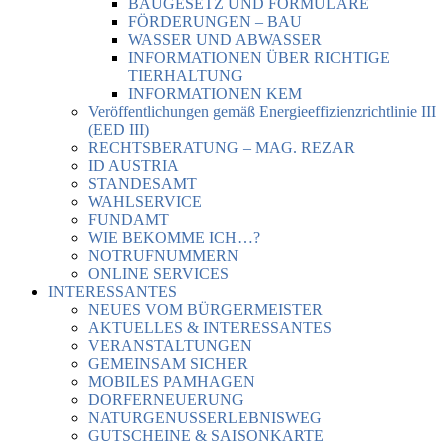
BAUGESETZ UND FORMULARE
FÖRDERUNGEN – BAU
WASSER UND ABWASSER
INFORMATIONEN ÜBER RICHTIGE
TIERHALTUNG
INFORMATIONEN KEM
Veröffentlichungen gemäß Energieeffizienzrichtlinie III
(EED III)
RECHTSBERATUNG – MAG. REZAR
ID AUSTRIA
STANDESAMT
WAHLSERVICE
FUNDAMT
WIE BEKOMME ICH…?
NOTRUFNUMMERN
ONLINE SERVICES
INTERESSANTES
NEUES VOM BÜRGERMEISTER
AKTUELLES & INTERESSANTES
VERANSTALTUNGEN
GEMEINSAM SICHER
MOBILES PAMHAGEN
DORFERNEUERUNG
NATURGENUSSERLEBNISWEG
GUTSCHEINE & SAISONKARTE