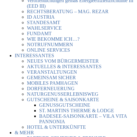
Veröffentlichungen gemäß Energieeffizienzrichtlinie III
(EED III)
RECHTSBERATUNG – MAG. REZAR
ID AUSTRIA
STANDESAMT
WAHLSERVICE
FUNDAMT
WIE BEKOMME ICH…?
NOTRUFNUMMERN
ONLINE SERVICES
INTERESSANTES
NEUES VOM BÜRGERMEISTER
AKTUELLES & INTERESSANTES
VERANSTALTUNGEN
GEMEINSAM SICHER
MOBILES PAMHAGEN
DORFERNEUERUNG
NATURGENUSSERLEBNISWEG
GUTSCHEINE & SAISONKARTE
GENUSSGUTSCHEINE
ST. MARTINS THERME & LODGE
BADESEE-SAISONKARTE – VILA VITA
PANNONIA
HOTEL & UNTERKÜNFTE
& MEHR