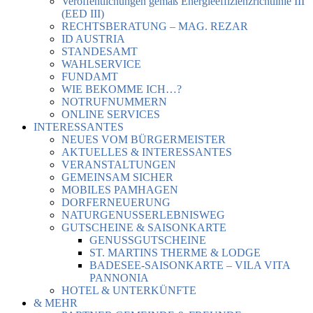
Veröffentlichungen gemäß Energieeffizienzrichtlinie III
(EED III)
RECHTSBERATUNG – MAG. REZAR
ID AUSTRIA
STANDESAMT
WAHLSERVICE
FUNDAMT
WIE BEKOMME ICH…?
NOTRUFNUMMERN
ONLINE SERVICES
INTERESSANTES
NEUES VOM BÜRGERMEISTER
AKTUELLES & INTERESSANTES
VERANSTALTUNGEN
GEMEINSAM SICHER
MOBILES PAMHAGEN
DORFERNEUERUNG
NATURGENUSSERLEBNISWEG
GUTSCHEINE & SAISONKARTE
GENUSSGUTSCHEINE
ST. MARTINS THERME & LODGE
BADESEE-SAISONKARTE – VILA VITA
PANNONIA
HOTEL & UNTERKÜNFTE
& MEHR