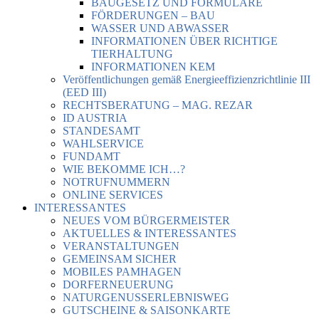
BAUGESETZ UND FORMULARE
FÖRDERUNGEN – BAU
WASSER UND ABWASSER
INFORMATIONEN ÜBER RICHTIGE
TIERHALTUNG
INFORMATIONEN KEM
Veröffentlichungen gemäß Energieeffizienzrichtlinie III
(EED III)
RECHTSBERATUNG – MAG. REZAR
ID AUSTRIA
STANDESAMT
WAHLSERVICE
FUNDAMT
WIE BEKOMME ICH…?
NOTRUFNUMMERN
ONLINE SERVICES
INTERESSANTES
NEUES VOM BÜRGERMEISTER
AKTUELLES & INTERESSANTES
VERANSTALTUNGEN
GEMEINSAM SICHER
MOBILES PAMHAGEN
DORFERNEUERUNG
NATURGENUSSERLEBNISWEG
GUTSCHEINE & SAISONKARTE