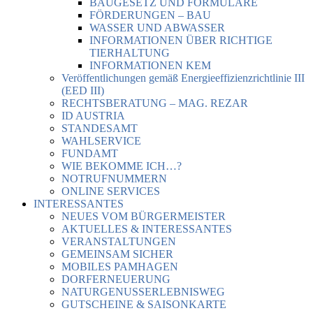
BAUGESETZ UND FORMULARE
FÖRDERUNGEN – BAU
WASSER UND ABWASSER
INFORMATIONEN ÜBER RICHTIGE
TIERHALTUNG
INFORMATIONEN KEM
Veröffentlichungen gemäß Energieeffizienzrichtlinie III
(EED III)
RECHTSBERATUNG – MAG. REZAR
ID AUSTRIA
STANDESAMT
WAHLSERVICE
FUNDAMT
WIE BEKOMME ICH…?
NOTRUFNUMMERN
ONLINE SERVICES
INTERESSANTES
NEUES VOM BÜRGERMEISTER
AKTUELLES & INTERESSANTES
VERANSTALTUNGEN
GEMEINSAM SICHER
MOBILES PAMHAGEN
DORFERNEUERUNG
NATURGENUSSERLEBNISWEG
GUTSCHEINE & SAISONKARTE