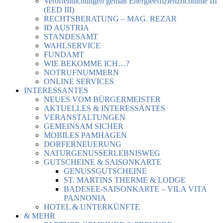
Veröffentlichungen gemäß Energieeffizienzrichtlinie III
(EED III)
RECHTSBERATUNG – MAG. REZAR
ID AUSTRIA
STANDESAMT
WAHLSERVICE
FUNDAMT
WIE BEKOMME ICH…?
NOTRUFNUMMERN
ONLINE SERVICES
INTERESSANTES
NEUES VOM BÜRGERMEISTER
AKTUELLES & INTERESSANTES
VERANSTALTUNGEN
GEMEINSAM SICHER
MOBILES PAMHAGEN
DORFERNEUERUNG
NATURGENUSSERLEBNISWEG
GUTSCHEINE & SAISONKARTE
GENUSSGUTSCHEINE
ST. MARTINS THERME & LODGE
BADESEE-SAISONKARTE – VILA VITA
PANNONIA
HOTEL & UNTERKÜNFTE
& MEHR