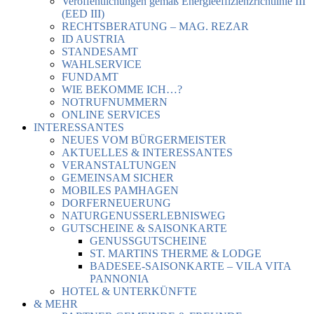
Veröffentlichungen gemäß Energieeffizienzrichtlinie III
(EED III)
RECHTSBERATUNG – MAG. REZAR
ID AUSTRIA
STANDESAMT
WAHLSERVICE
FUNDAMT
WIE BEKOMME ICH…?
NOTRUFNUMMERN
ONLINE SERVICES
INTERESSANTES
NEUES VOM BÜRGERMEISTER
AKTUELLES & INTERESSANTES
VERANSTALTUNGEN
GEMEINSAM SICHER
MOBILES PAMHAGEN
DORFERNEUERUNG
NATURGENUSSERLEBNISWEG
GUTSCHEINE & SAISONKARTE
GENUSSGUTSCHEINE
ST. MARTINS THERME & LODGE
BADESEE-SAISONKARTE – VILA VITA
PANNONIA
HOTEL & UNTERKÜNFTE
& MEHR