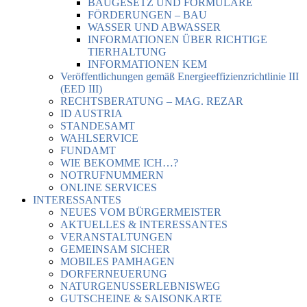
BAUGESETZ UND FORMULARE
FÖRDERUNGEN – BAU
WASSER UND ABWASSER
INFORMATIONEN ÜBER RICHTIGE
TIERHALTUNG
INFORMATIONEN KEM
Veröffentlichungen gemäß Energieeffizienzrichtlinie III
(EED III)
RECHTSBERATUNG – MAG. REZAR
ID AUSTRIA
STANDESAMT
WAHLSERVICE
FUNDAMT
WIE BEKOMME ICH…?
NOTRUFNUMMERN
ONLINE SERVICES
INTERESSANTES
NEUES VOM BÜRGERMEISTER
AKTUELLES & INTERESSANTES
VERANSTALTUNGEN
GEMEINSAM SICHER
MOBILES PAMHAGEN
DORFERNEUERUNG
NATURGENUSSERLEBNISWEG
GUTSCHEINE & SAISONKARTE