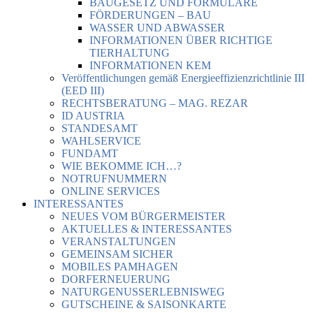
BAUGESETZ UND FORMULARE
FÖRDERUNGEN – BAU
WASSER UND ABWASSER
INFORMATIONEN ÜBER RICHTIGE
TIERHALTUNG
INFORMATIONEN KEM
Veröffentlichungen gemäß Energieeffizienzrichtlinie III
(EED III)
RECHTSBERATUNG – MAG. REZAR
ID AUSTRIA
STANDESAMT
WAHLSERVICE
FUNDAMT
WIE BEKOMME ICH…?
NOTRUFNUMMERN
ONLINE SERVICES
INTERESSANTES
NEUES VOM BÜRGERMEISTER
AKTUELLES & INTERESSANTES
VERANSTALTUNGEN
GEMEINSAM SICHER
MOBILES PAMHAGEN
DORFERNEUERUNG
NATURGENUSSERLEBNISWEG
GUTSCHEINE & SAISONKARTE