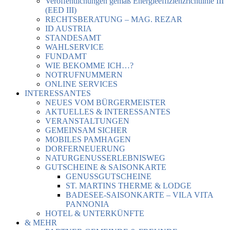
Veröffentlichungen gemäß Energieeffizienzrichtlinie III
(EED III)
RECHTSBERATUNG – MAG. REZAR
ID AUSTRIA
STANDESAMT
WAHLSERVICE
FUNDAMT
WIE BEKOMME ICH…?
NOTRUFNUMMERN
ONLINE SERVICES
INTERESSANTES
NEUES VOM BÜRGERMEISTER
AKTUELLES & INTERESSANTES
VERANSTALTUNGEN
GEMEINSAM SICHER
MOBILES PAMHAGEN
DORFERNEUERUNG
NATURGENUSSERLEBNISWEG
GUTSCHEINE & SAISONKARTE
GENUSSGUTSCHEINE
ST. MARTINS THERME & LODGE
BADESEE-SAISONKARTE – VILA VITA
PANNONIA
HOTEL & UNTERKÜNFTE
& MEHR