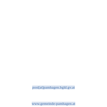
post[at]pamhagen.bgld.gv.at
www.gemeinde-pamhagen.at