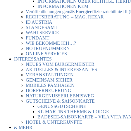
INFORMATIONEN ÜBER RICHTIGE TIER
INFORMATIONEN KEM
Veröffentlichungen gemäß Energieeffizienzrichtlinie III 
RECHTSBERATUNG – MAG. REZAR
ID AUSTRIA
STANDESAMT
WAHLSERVICE
FUNDAMT
WIE BEKOMME ICH…?
NOTRUFNUMMERN
ONLINE SERVICES
INTERESSANTES
NEUES VOM BÜRGERMEISTER
AKTUELLES & INTERESSANTES
VERANSTALTUNGEN
GEMEINSAM SICHER
MOBILES PAMHAGEN
DORFERNEUERUNG
NATURGENUSSERLEBNISWEG
GUTSCHEINE & SAISONKARTE
GENUSSGUTSCHEINE
ST. MARTINS THERME & LODGE
BADESEE-SAISONKARTE – VILA VITA PA
HOTEL & UNTERKÜNFTE
& MEHR