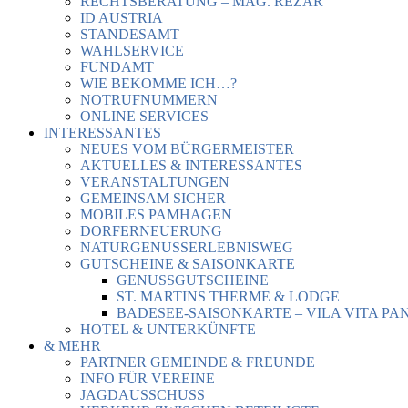
RECHTSBERATUNG – MAG. REZAR
ID AUSTRIA
STANDESAMT
WAHLSERVICE
FUNDAMT
WIE BEKOMME ICH…?
NOTRUFNUMMERN
ONLINE SERVICES
INTERESSANTES
NEUES VOM BÜRGERMEISTER
AKTUELLES & INTERESSANTES
VERANSTALTUNGEN
GEMEINSAM SICHER
MOBILES PAMHAGEN
DORFERNEUERUNG
NATURGENUSSERLEBNISWEG
GUTSCHEINE & SAISONKARTE
GENUSSGUTSCHEINE
ST. MARTINS THERME & LODGE
BADESEE-SAISONKARTE – VILA VITA PA
HOTEL & UNTERKÜNFTE
& MEHR
PARTNER GEMEINDE & FREUNDE
INFO FÜR VEREINE
JAGDAUSSCHUSS