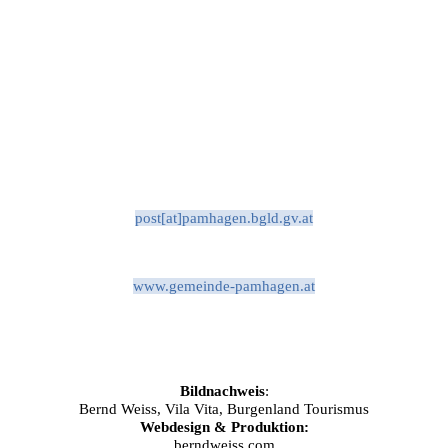
post[at]pamhagen.bgld.gv.at
www.gemeinde-pamhagen.at
Bildnachweis
:
Bernd Weiss, Vila Vita, Burgenland Tourismus
Webdesign & Produktion:
berndweiss.com