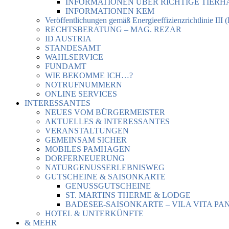
INFORMATIONEN ÜBER RICHTIGE TIER
INFORMATIONEN KEM
Veröffentlichungen gemäß Energieeffizienzrichtlinie III 
RECHTSBERATUNG – MAG. REZAR
ID AUSTRIA
STANDESAMT
WAHLSERVICE
FUNDAMT
WIE BEKOMME ICH…?
NOTRUFNUMMERN
ONLINE SERVICES
INTERESSANTES
NEUES VOM BÜRGERMEISTER
AKTUELLES & INTERESSANTES
VERANSTALTUNGEN
GEMEINSAM SICHER
MOBILES PAMHAGEN
DORFERNEUERUNG
NATURGENUSSERLEBNISWEG
GUTSCHEINE & SAISONKARTE
GENUSSGUTSCHEINE
ST. MARTINS THERME & LODGE
BADESEE-SAISONKARTE – VILA VITA PA
HOTEL & UNTERKÜNFTE
& MEHR