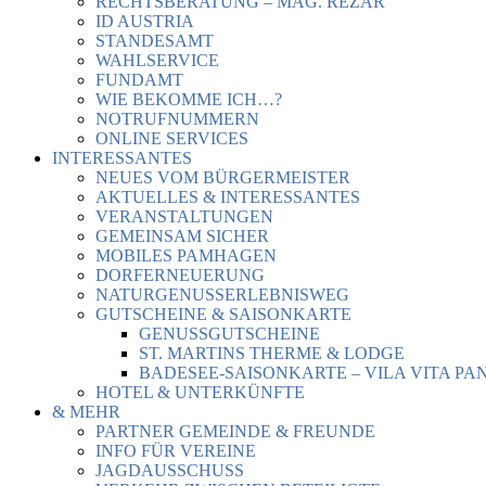
RECHTSBERATUNG – MAG. REZAR
ID AUSTRIA
STANDESAMT
WAHLSERVICE
FUNDAMT
WIE BEKOMME ICH…?
NOTRUFNUMMERN
ONLINE SERVICES
INTERESSANTES
NEUES VOM BÜRGERMEISTER
AKTUELLES & INTERESSANTES
VERANSTALTUNGEN
GEMEINSAM SICHER
MOBILES PAMHAGEN
DORFERNEUERUNG
NATURGENUSSERLEBNISWEG
GUTSCHEINE & SAISONKARTE
GENUSSGUTSCHEINE
ST. MARTINS THERME & LODGE
BADESEE-SAISONKARTE – VILA VITA PA
HOTEL & UNTERKÜNFTE
& MEHR
PARTNER GEMEINDE & FREUNDE
INFO FÜR VEREINE
JAGDAUSSCHUSS