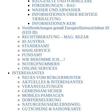
BAUGESETZ UND FORMULARE
FÖRDERUNGEN – BAU
WASSER UND ABWASSER
INFORMATIONEN ÜBER RICHTIGE
TIERHALTUNG
INFORMATIONEN KEM
Veröffentlichungen gemäß Energieeffizienzrichtlinie III
(EED III)
RECHTSBERATUNG – MAG. REZAR
ID AUSTRIA
STANDESAMT
WAHLSERVICE
FUNDAMT
WIE BEKOMME ICH…?
NOTRUFNUMMERN
ONLINE SERVICES
INTERESSANTES
NEUES VOM BÜRGERMEISTER
AKTUELLES & INTERESSANTES
VERANSTALTUNGEN
GEMEINSAM SICHER
MOBILES PAMHAGEN
DORFERNEUERUNG
NATURGENUSSERLEBNISWEG
GUTSCHEINE & SAISONKARTE