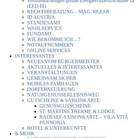
Veröffentlichungen gemäß Energieeffizienzrichtlinie III
(EED III)
RECHTSBERATUNG – MAG. REZAR
ID AUSTRIA
STANDESAMT
WAHLSERVICE
FUNDAMT
WIE BEKOMME ICH…?
NOTRUFNUMMERN
ONLINE SERVICES
INTERESSANTES
NEUES VOM BÜRGERMEISTER
AKTUELLES & INTERESSANTES
VERANSTALTUNGEN
GEMEINSAM SICHER
MOBILES PAMHAGEN
DORFERNEUERUNG
NATURGENUSSERLEBNISWEG
GUTSCHEINE & SAISONKARTE
GENUSSGUTSCHEINE
ST. MARTINS THERME & LODGE
BADESEE-SAISONKARTE – VILA VITA
PANNONIA
HOTEL & UNTERKÜNFTE
& MEHR