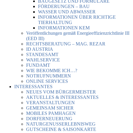
BAUGESETZ UND FORMULARE
FÖRDERUNGEN – BAU
WASSER UND ABWASSER
INFORMATIONEN ÜBER RICHTIGE
TIERHALTUNG
INFORMATIONEN KEM
Veröffentlichungen gemäß Energieeffizienzrichtlinie III
(EED III)
RECHTSBERATUNG – MAG. REZAR
ID AUSTRIA
STANDESAMT
WAHLSERVICE
FUNDAMT
WIE BEKOMME ICH…?
NOTRUFNUMMERN
ONLINE SERVICES
INTERESSANTES
NEUES VOM BÜRGERMEISTER
AKTUELLES & INTERESSANTES
VERANSTALTUNGEN
GEMEINSAM SICHER
MOBILES PAMHAGEN
DORFERNEUERUNG
NATURGENUSSERLEBNISWEG
GUTSCHEINE & SAISONKARTE