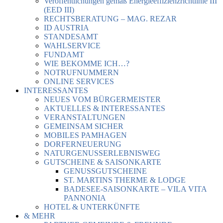
Veröffentlichungen gemäß Energieeffizienzrichtlinie III
(EED III)
RECHTSBERATUNG – MAG. REZAR
ID AUSTRIA
STANDESAMT
WAHLSERVICE
FUNDAMT
WIE BEKOMME ICH…?
NOTRUFNUMMERN
ONLINE SERVICES
INTERESSANTES
NEUES VOM BÜRGERMEISTER
AKTUELLES & INTERESSANTES
VERANSTALTUNGEN
GEMEINSAM SICHER
MOBILES PAMHAGEN
DORFERNEUERUNG
NATURGENUSSERLEBNISWEG
GUTSCHEINE & SAISONKARTE
GENUSSGUTSCHEINE
ST. MARTINS THERME & LODGE
BADESEE-SAISONKARTE – VILA VITA
PANNONIA
HOTEL & UNTERKÜNFTE
& MEHR