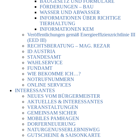
BAUGESETZ UND FORMULARE
FÖRDERUNGEN – BAU
WASSER UND ABWASSER
INFORMATIONEN ÜBER RICHTIGE
TIERHALTUNG
INFORMATIONEN KEM
Veröffentlichungen gemäß Energieeffizienzrichtlinie III
(EED III)
RECHTSBERATUNG – MAG. REZAR
ID AUSTRIA
STANDESAMT
WAHLSERVICE
FUNDAMT
WIE BEKOMME ICH…?
NOTRUFNUMMERN
ONLINE SERVICES
INTERESSANTES
NEUES VOM BÜRGERMEISTER
AKTUELLES & INTERESSANTES
VERANSTALTUNGEN
GEMEINSAM SICHER
MOBILES PAMHAGEN
DORFERNEUERUNG
NATURGENUSSERLEBNISWEG
GUTSCHEINE & SAISONKARTE