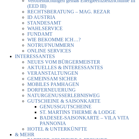
Veröffentlichungen gemäß Energieeffizienzrichtlinie III
(EED III)
RECHTSBERATUNG – MAG. REZAR
ID AUSTRIA
STANDESAMT
WAHLSERVICE
FUNDAMT
WIE BEKOMME ICH…?
NOTRUFNUMMERN
ONLINE SERVICES
INTERESSANTES
NEUES VOM BÜRGERMEISTER
AKTUELLES & INTERESSANTES
VERANSTALTUNGEN
GEMEINSAM SICHER
MOBILES PAMHAGEN
DORFERNEUERUNG
NATURGENUSSERLEBNISWEG
GUTSCHEINE & SAISONKARTE
GENUSSGUTSCHEINE
ST. MARTINS THERME & LODGE
BADESEE-SAISONKARTE – VILA VITA
PANNONIA
HOTEL & UNTERKÜNFTE
& MEHR