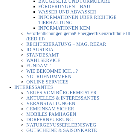
BAUGESETZ UND FORMULARE
FÖRDERUNGEN – BAU
WASSER UND ABWASSER
INFORMATIONEN ÜBER RICHTIGE
TIERHALTUNG
INFORMATIONEN KEM
Veröffentlichungen gemäß Energieeffizienzrichtlinie III
(EED III)
RECHTSBERATUNG – MAG. REZAR
ID AUSTRIA
STANDESAMT
WAHLSERVICE
FUNDAMT
WIE BEKOMME ICH…?
NOTRUFNUMMERN
ONLINE SERVICES
INTERESSANTES
NEUES VOM BÜRGERMEISTER
AKTUELLES & INTERESSANTES
VERANSTALTUNGEN
GEMEINSAM SICHER
MOBILES PAMHAGEN
DORFERNEUERUNG
NATURGENUSSERLEBNISWEG
GUTSCHEINE & SAISONKARTE