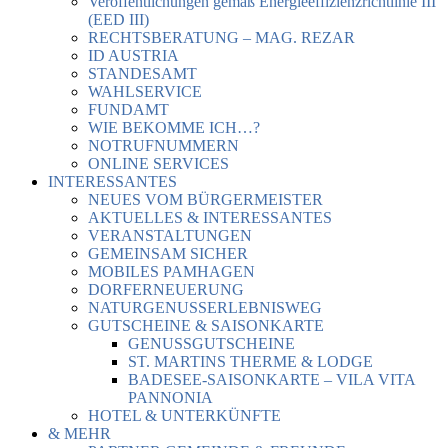
Veröffentlichungen gemäß Energieeffizienzrichtlinie III
(EED III)
RECHTSBERATUNG – MAG. REZAR
ID AUSTRIA
STANDESAMT
WAHLSERVICE
FUNDAMT
WIE BEKOMME ICH…?
NOTRUFNUMMERN
ONLINE SERVICES
INTERESSANTES
NEUES VOM BÜRGERMEISTER
AKTUELLES & INTERESSANTES
VERANSTALTUNGEN
GEMEINSAM SICHER
MOBILES PAMHAGEN
DORFERNEUERUNG
NATURGENUSSERLEBNISWEG
GUTSCHEINE & SAISONKARTE
GENUSSGUTSCHEINE
ST. MARTINS THERME & LODGE
BADESEE-SAISONKARTE – VILA VITA
PANNONIA
HOTEL & UNTERKÜNFTE
& MEHR