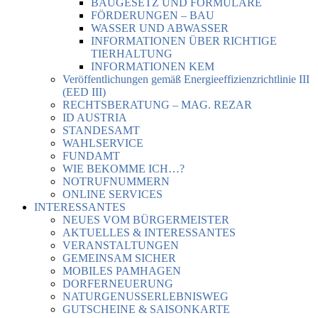
BAUGESETZ UND FORMULARE
FÖRDERUNGEN – BAU
WASSER UND ABWASSER
INFORMATIONEN ÜBER RICHTIGE
TIERHALTUNG
INFORMATIONEN KEM
Veröffentlichungen gemäß Energieeffizienzrichtlinie III
(EED III)
RECHTSBERATUNG – MAG. REZAR
ID AUSTRIA
STANDESAMT
WAHLSERVICE
FUNDAMT
WIE BEKOMME ICH…?
NOTRUFNUMMERN
ONLINE SERVICES
INTERESSANTES
NEUES VOM BÜRGERMEISTER
AKTUELLES & INTERESSANTES
VERANSTALTUNGEN
GEMEINSAM SICHER
MOBILES PAMHAGEN
DORFERNEUERUNG
NATURGENUSSERLEBNISWEG
GUTSCHEINE & SAISONKARTE