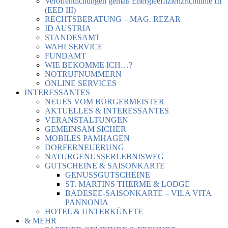
Veröffentlichungen gemäß Energieeffizienzrichtlinie III
(EED III)
RECHTSBERATUNG – MAG. REZAR
ID AUSTRIA
STANDESAMT
WAHLSERVICE
FUNDAMT
WIE BEKOMME ICH…?
NOTRUFNUMMERN
ONLINE SERVICES
INTERESSANTES
NEUES VOM BÜRGERMEISTER
AKTUELLES & INTERESSANTES
VERANSTALTUNGEN
GEMEINSAM SICHER
MOBILES PAMHAGEN
DORFERNEUERUNG
NATURGENUSSERLEBNISWEG
GUTSCHEINE & SAISONKARTE
GENUSSGUTSCHEINE
ST. MARTINS THERME & LODGE
BADESEE-SAISONKARTE – VILA VITA
PANNONIA
HOTEL & UNTERKÜNFTE
& MEHR