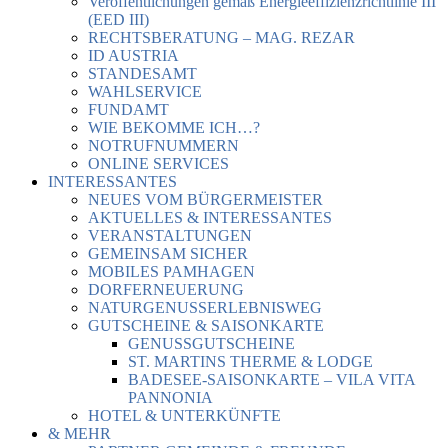
Veröffentlichungen gemäß Energieeffizienzrichtlinie III
(EED III)
RECHTSBERATUNG – MAG. REZAR
ID AUSTRIA
STANDESAMT
WAHLSERVICE
FUNDAMT
WIE BEKOMME ICH…?
NOTRUFNUMMERN
ONLINE SERVICES
INTERESSANTES
NEUES VOM BÜRGERMEISTER
AKTUELLES & INTERESSANTES
VERANSTALTUNGEN
GEMEINSAM SICHER
MOBILES PAMHAGEN
DORFERNEUERUNG
NATURGENUSSERLEBNISWEG
GUTSCHEINE & SAISONKARTE
GENUSSGUTSCHEINE
ST. MARTINS THERME & LODGE
BADESEE-SAISONKARTE – VILA VITA
PANNONIA
HOTEL & UNTERKÜNFTE
& MEHR