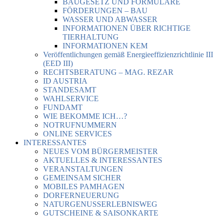
BAUGESETZ UND FORMULARE
FÖRDERUNGEN – BAU
WASSER UND ABWASSER
INFORMATIONEN ÜBER RICHTIGE
TIERHALTUNG
INFORMATIONEN KEM
Veröffentlichungen gemäß Energieeffizienzrichtlinie III
(EED III)
RECHTSBERATUNG – MAG. REZAR
ID AUSTRIA
STANDESAMT
WAHLSERVICE
FUNDAMT
WIE BEKOMME ICH…?
NOTRUFNUMMERN
ONLINE SERVICES
INTERESSANTES
NEUES VOM BÜRGERMEISTER
AKTUELLES & INTERESSANTES
VERANSTALTUNGEN
GEMEINSAM SICHER
MOBILES PAMHAGEN
DORFERNEUERUNG
NATURGENUSSERLEBNISWEG
GUTSCHEINE & SAISONKARTE