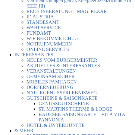
Veröffentlichungen gemäß Energieeffizienzrichtlinie III
(EED III)
RECHTSBERATUNG – MAG. REZAR
ID AUSTRIA
STANDESAMT
WAHLSERVICE
FUNDAMT
WIE BEKOMME ICH…?
NOTRUFNUMMERN
ONLINE SERVICES
INTERESSANTES
NEUES VOM BÜRGERMEISTER
AKTUELLES & INTERESSANTES
VERANSTALTUNGEN
GEMEINSAM SICHER
MOBILES PAMHAGEN
DORFERNEUERUNG
NATURGENUSSERLEBNISWEG
GUTSCHEINE & SAISONKARTE
GENUSSGUTSCHEINE
ST. MARTINS THERME & LODGE
BADESEE-SAISONKARTE – VILA VITA
PANNONIA
HOTEL & UNTERKÜNFTE
& MEHR