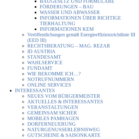
BAUGESETZ UND FORMULARE
FÖRDERUNGEN – BAU
WASSER UND ABWASSER
INFORMATIONEN ÜBER RICHTIGE
TIERHALTUNG
INFORMATIONEN KEM
Veröffentlichungen gemäß Energieeffizienzrichtlinie III
(EED III)
RECHTSBERATUNG – MAG. REZAR
ID AUSTRIA
STANDESAMT
WAHLSERVICE
FUNDAMT
WIE BEKOMME ICH…?
NOTRUFNUMMERN
ONLINE SERVICES
INTERESSANTES
NEUES VOM BÜRGERMEISTER
AKTUELLES & INTERESSANTES
VERANSTALTUNGEN
GEMEINSAM SICHER
MOBILES PAMHAGEN
DORFERNEUERUNG
NATURGENUSSERLEBNISWEG
GUTSCHEINE & SAISONKARTE