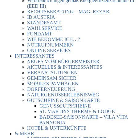
Veröffentlichungen gemäß Energieeffizienzrichtlinie III
(EED III)
RECHTSBERATUNG – MAG. REZAR
ID AUSTRIA
STANDESAMT
WAHLSERVICE
FUNDAMT
WIE BEKOMME ICH…?
NOTRUFNUMMERN
ONLINE SERVICES
INTERESSANTES
NEUES VOM BÜRGERMEISTER
AKTUELLES & INTERESSANTES
VERANSTALTUNGEN
GEMEINSAM SICHER
MOBILES PAMHAGEN
DORFERNEUERUNG
NATURGENUSSERLEBNISWEG
GUTSCHEINE & SAISONKARTE
GENUSSGUTSCHEINE
ST. MARTINS THERME & LODGE
BADESEE-SAISONKARTE – VILA VITA
PANNONIA
HOTEL & UNTERKÜNFTE
& MEHR