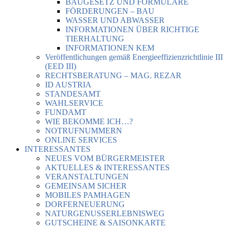
BAUGESETZ UND FORMULARE
FÖRDERUNGEN – BAU
WASSER UND ABWASSER
INFORMATIONEN ÜBER RICHTIGE
TIERHALTUNG
INFORMATIONEN KEM
Veröffentlichungen gemäß Energieeffizienzrichtlinie III
(EED III)
RECHTSBERATUNG – MAG. REZAR
ID AUSTRIA
STANDESAMT
WAHLSERVICE
FUNDAMT
WIE BEKOMME ICH…?
NOTRUFNUMMERN
ONLINE SERVICES
INTERESSANTES
NEUES VOM BÜRGERMEISTER
AKTUELLES & INTERESSANTES
VERANSTALTUNGEN
GEMEINSAM SICHER
MOBILES PAMHAGEN
DORFERNEUERUNG
NATURGENUSSERLEBNISWEG
GUTSCHEINE & SAISONKARTE