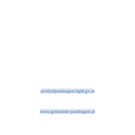
post[at]pamhagen.bgld.gv.at
www.gemeinde-pamhagen.at