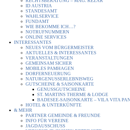
RECHTSBERATUNG – MAG. REZAR
ID AUSTRIA
STANDESAMT
WAHLSERVICE
FUNDAMT
WIE BEKOMME ICH…?
NOTRUFNUMMERN
ONLINE SERVICES
INTERESSANTES
NEUES VOM BÜRGERMEISTER
AKTUELLES & INTERESSANTES
VERANSTALTUNGEN
GEMEINSAM SICHER
MOBILES PAMHAGEN
DORFERNEUERUNG
NATURGENUSSERLEBNISWEG
GUTSCHEINE & SAISONKARTE
GENUSSGUTSCHEINE
ST. MARTINS THERME & LODGE
BADESEE-SAISONKARTE – VILA VITA PA
HOTEL & UNTERKÜNFTE
& MEHR
PARTNER GEMEINDE & FREUNDE
INFO FÜR VEREINE
JAGDAUSSCHUSS