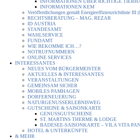
INFORMATIONEN ÜBER RICHTIGE TIER
INFORMATIONEN KEM
Veröffentlichungen gemäß Energieeffizienzrichtlinie III 
RECHTSBERATUNG – MAG. REZAR
ID AUSTRIA
STANDESAMT
WAHLSERVICE
FUNDAMT
WIE BEKOMME ICH…?
NOTRUFNUMMERN
ONLINE SERVICES
INTERESSANTES
NEUES VOM BÜRGERMEISTER
AKTUELLES & INTERESSANTES
VERANSTALTUNGEN
GEMEINSAM SICHER
MOBILES PAMHAGEN
DORFERNEUERUNG
NATURGENUSSERLEBNISWEG
GUTSCHEINE & SAISONKARTE
GENUSSGUTSCHEINE
ST. MARTINS THERME & LODGE
BADESEE-SAISONKARTE – VILA VITA PA
HOTEL & UNTERKÜNFTE
& MEHR