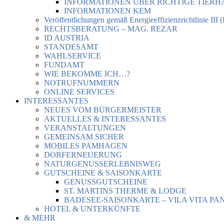
INFORMATIONEN ÜBER RICHTIGE TIER
INFORMATIONEN KEM
Veröffentlichungen gemäß Energieeffizienzrichtlinie III 
RECHTSBERATUNG – MAG. REZAR
ID AUSTRIA
STANDESAMT
WAHLSERVICE
FUNDAMT
WIE BEKOMME ICH…?
NOTRUFNUMMERN
ONLINE SERVICES
INTERESSANTES
NEUES VOM BÜRGERMEISTER
AKTUELLES & INTERESSANTES
VERANSTALTUNGEN
GEMEINSAM SICHER
MOBILES PAMHAGEN
DORFERNEUERUNG
NATURGENUSSERLEBNISWEG
GUTSCHEINE & SAISONKARTE
GENUSSGUTSCHEINE
ST. MARTINS THERME & LODGE
BADESEE-SAISONKARTE – VILA VITA PA
HOTEL & UNTERKÜNFTE
& MEHR