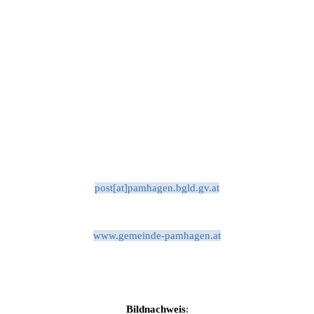
post[at]pamhagen.bgld.gv.at
www.gemeinde-pamhagen.at
Bildnachweis
: