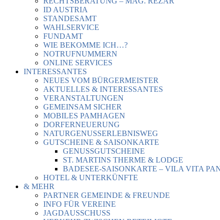
RECHTSBERATUNG – MAG. REZAR
ID AUSTRIA
STANDESAMT
WAHLSERVICE
FUNDAMT
WIE BEKOMME ICH…?
NOTRUFNUMMERN
ONLINE SERVICES
INTERESSANTES
NEUES VOM BÜRGERMEISTER
AKTUELLES & INTERESSANTES
VERANSTALTUNGEN
GEMEINSAM SICHER
MOBILES PAMHAGEN
DORFERNEUERUNG
NATURGENUSSERLEBNISWEG
GUTSCHEINE & SAISONKARTE
GENUSSGUTSCHEINE
ST. MARTINS THERME & LODGE
BADESEE-SAISONKARTE – VILA VITA PA
HOTEL & UNTERKÜNFTE
& MEHR
PARTNER GEMEINDE & FREUNDE
INFO FÜR VEREINE
JAGDAUSSCHUSS