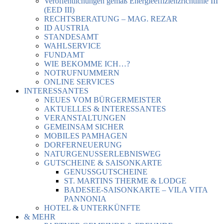
Veröffentlichungen gemäß Energieeffizienzrichtlinie III
(EED III)
RECHTSBERATUNG – MAG. REZAR
ID AUSTRIA
STANDESAMT
WAHLSERVICE
FUNDAMT
WIE BEKOMME ICH…?
NOTRUFNUMMERN
ONLINE SERVICES
INTERESSANTES
NEUES VOM BÜRGERMEISTER
AKTUELLES & INTERESSANTES
VERANSTALTUNGEN
GEMEINSAM SICHER
MOBILES PAMHAGEN
DORFERNEUERUNG
NATURGENUSSERLEBNISWEG
GUTSCHEINE & SAISONKARTE
GENUSSGUTSCHEINE
ST. MARTINS THERME & LODGE
BADESEE-SAISONKARTE – VILA VITA
PANNONIA
HOTEL & UNTERKÜNFTE
& MEHR