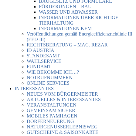
BAUGESETZ UND FORMULARE
FÖRDERUNGEN – BAU
WASSER UND ABWASSER
INFORMATIONEN ÜBER RICHTIGE
TIERHALTUNG
INFORMATIONEN KEM
Veröffentlichungen gemäß Energieeffizienzrichtlinie III
(EED III)
RECHTSBERATUNG – MAG. REZAR
ID AUSTRIA
STANDESAMT
WAHLSERVICE
FUNDAMT
WIE BEKOMME ICH…?
NOTRUFNUMMERN
ONLINE SERVICES
INTERESSANTES
NEUES VOM BÜRGERMEISTER
AKTUELLES & INTERESSANTES
VERANSTALTUNGEN
GEMEINSAM SICHER
MOBILES PAMHAGEN
DORFERNEUERUNG
NATURGENUSSERLEBNISWEG
GUTSCHEINE & SAISONKARTE