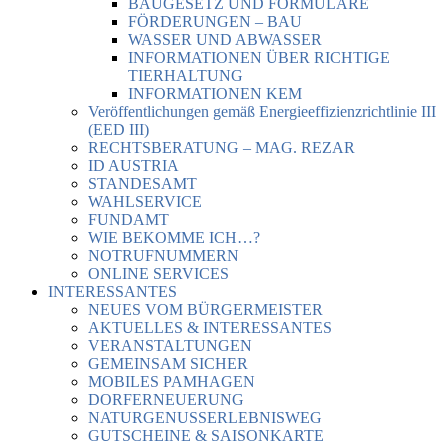
BAUGESETZ UND FORMULARE
FÖRDERUNGEN – BAU
WASSER UND ABWASSER
INFORMATIONEN ÜBER RICHTIGE
TIERHALTUNG
INFORMATIONEN KEM
Veröffentlichungen gemäß Energieeffizienzrichtlinie III
(EED III)
RECHTSBERATUNG – MAG. REZAR
ID AUSTRIA
STANDESAMT
WAHLSERVICE
FUNDAMT
WIE BEKOMME ICH…?
NOTRUFNUMMERN
ONLINE SERVICES
INTERESSANTES
NEUES VOM BÜRGERMEISTER
AKTUELLES & INTERESSANTES
VERANSTALTUNGEN
GEMEINSAM SICHER
MOBILES PAMHAGEN
DORFERNEUERUNG
NATURGENUSSERLEBNISWEG
GUTSCHEINE & SAISONKARTE