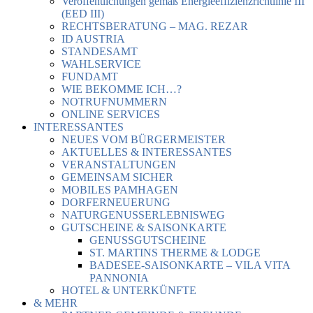
Veröffentlichungen gemäß Energieeffizienzrichtlinie III
(EED III)
RECHTSBERATUNG – MAG. REZAR
ID AUSTRIA
STANDESAMT
WAHLSERVICE
FUNDAMT
WIE BEKOMME ICH…?
NOTRUFNUMMERN
ONLINE SERVICES
INTERESSANTES
NEUES VOM BÜRGERMEISTER
AKTUELLES & INTERESSANTES
VERANSTALTUNGEN
GEMEINSAM SICHER
MOBILES PAMHAGEN
DORFERNEUERUNG
NATURGENUSSERLEBNISWEG
GUTSCHEINE & SAISONKARTE
GENUSSGUTSCHEINE
ST. MARTINS THERME & LODGE
BADESEE-SAISONKARTE – VILA VITA
PANNONIA
HOTEL & UNTERKÜNFTE
& MEHR