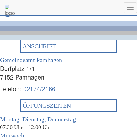
Die Landwirtschaftliche Fachschule Güssing lädt zum Tag der
Tog
offenen Tür am 08.11.2024. Nähere Informationen finden Sie
nav
hier.
ANSCHRIFT
Gemeindeamt Pamhagen
Dorfplatz 1/1
7152 Pamhagen
Telefon:
02174/2166
ÖFFUNGSZEITEN
Montag, Dienstag, Donnerstag:
07:30 Uhr – 12:00 Uhr
Mittwoch: