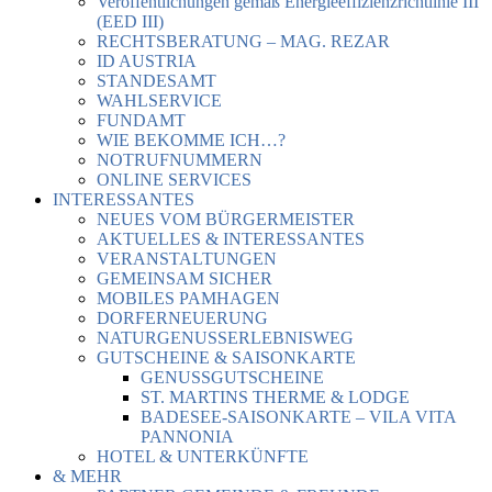
Veröffentlichungen gemäß Energieeffizienzrichtlinie III
(EED III)
RECHTSBERATUNG – MAG. REZAR
ID AUSTRIA
STANDESAMT
WAHLSERVICE
FUNDAMT
WIE BEKOMME ICH…?
NOTRUFNUMMERN
ONLINE SERVICES
INTERESSANTES
NEUES VOM BÜRGERMEISTER
AKTUELLES & INTERESSANTES
VERANSTALTUNGEN
GEMEINSAM SICHER
MOBILES PAMHAGEN
DORFERNEUERUNG
NATURGENUSSERLEBNISWEG
GUTSCHEINE & SAISONKARTE
GENUSSGUTSCHEINE
ST. MARTINS THERME & LODGE
BADESEE-SAISONKARTE – VILA VITA
PANNONIA
HOTEL & UNTERKÜNFTE
& MEHR