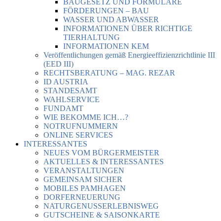
BAUGESETZ UND FORMULARE
FÖRDERUNGEN – BAU
WASSER UND ABWASSER
INFORMATIONEN ÜBER RICHTIGE
TIERHALTUNG
INFORMATIONEN KEM
Veröffentlichungen gemäß Energieeffizienzrichtlinie III
(EED III)
RECHTSBERATUNG – MAG. REZAR
ID AUSTRIA
STANDESAMT
WAHLSERVICE
FUNDAMT
WIE BEKOMME ICH…?
NOTRUFNUMMERN
ONLINE SERVICES
INTERESSANTES
NEUES VOM BÜRGERMEISTER
AKTUELLES & INTERESSANTES
VERANSTALTUNGEN
GEMEINSAM SICHER
MOBILES PAMHAGEN
DORFERNEUERUNG
NATURGENUSSERLEBNISWEG
GUTSCHEINE & SAISONKARTE