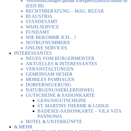
Veröffentlichungen gemäß Energieeffizienzrichtlinie III
(EED III)
RECHTSBERATUNG – MAG. REZAR
ID AUSTRIA
STANDESAMT
WAHLSERVICE
FUNDAMT
WIE BEKOMME ICH…?
NOTRUFNUMMERN
ONLINE SERVICES
INTERESSANTES
NEUES VOM BÜRGERMEISTER
AKTUELLES & INTERESSANTES
VERANSTALTUNGEN
GEMEINSAM SICHER
MOBILES PAMHAGEN
DORFERNEUERUNG
NATURGENUSSERLEBNISWEG
GUTSCHEINE & SAISONKARTE
GENUSSGUTSCHEINE
ST. MARTINS THERME & LODGE
BADESEE-SAISONKARTE – VILA VITA
PANNONIA
HOTEL & UNTERKÜNFTE
& MEHR