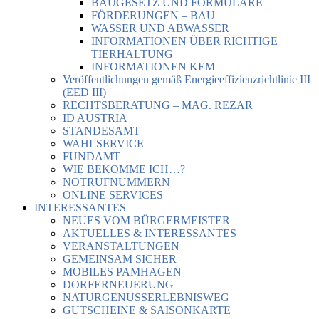
BAUGESETZ UND FORMULARE
FÖRDERUNGEN – BAU
WASSER UND ABWASSER
INFORMATIONEN ÜBER RICHTIGE
TIERHALTUNG
INFORMATIONEN KEM
Veröffentlichungen gemäß Energieeffizienzrichtlinie III
(EED III)
RECHTSBERATUNG – MAG. REZAR
ID AUSTRIA
STANDESAMT
WAHLSERVICE
FUNDAMT
WIE BEKOMME ICH…?
NOTRUFNUMMERN
ONLINE SERVICES
INTERESSANTES
NEUES VOM BÜRGERMEISTER
AKTUELLES & INTERESSANTES
VERANSTALTUNGEN
GEMEINSAM SICHER
MOBILES PAMHAGEN
DORFERNEUERUNG
NATURGENUSSERLEBNISWEG
GUTSCHEINE & SAISONKARTE