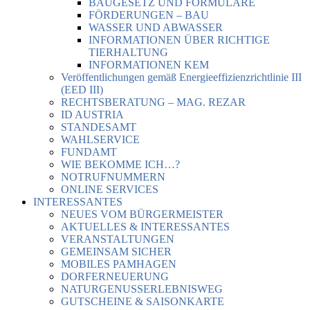
BAUGESETZ UND FORMULARE
FÖRDERUNGEN – BAU
WASSER UND ABWASSER
INFORMATIONEN ÜBER RICHTIGE
TIERHALTUNG
INFORMATIONEN KEM
Veröffentlichungen gemäß Energieeffizienzrichtlinie III
(EED III)
RECHTSBERATUNG – MAG. REZAR
ID AUSTRIA
STANDESAMT
WAHLSERVICE
FUNDAMT
WIE BEKOMME ICH…?
NOTRUFNUMMERN
ONLINE SERVICES
INTERESSANTES
NEUES VOM BÜRGERMEISTER
AKTUELLES & INTERESSANTES
VERANSTALTUNGEN
GEMEINSAM SICHER
MOBILES PAMHAGEN
DORFERNEUERUNG
NATURGENUSSERLEBNISWEG
GUTSCHEINE & SAISONKARTE