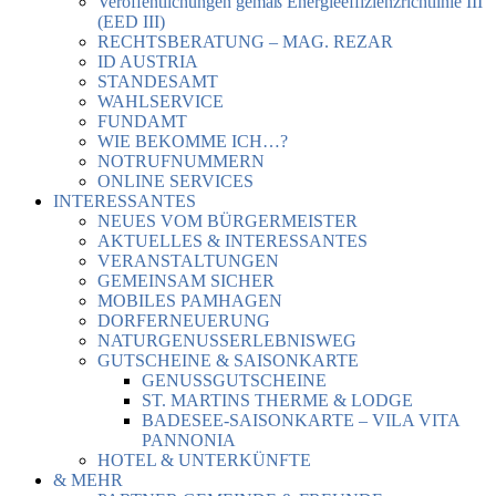
Veröffentlichungen gemäß Energieeffizienzrichtlinie III
(EED III)
RECHTSBERATUNG – MAG. REZAR
ID AUSTRIA
STANDESAMT
WAHLSERVICE
FUNDAMT
WIE BEKOMME ICH…?
NOTRUFNUMMERN
ONLINE SERVICES
INTERESSANTES
NEUES VOM BÜRGERMEISTER
AKTUELLES & INTERESSANTES
VERANSTALTUNGEN
GEMEINSAM SICHER
MOBILES PAMHAGEN
DORFERNEUERUNG
NATURGENUSSERLEBNISWEG
GUTSCHEINE & SAISONKARTE
GENUSSGUTSCHEINE
ST. MARTINS THERME & LODGE
BADESEE-SAISONKARTE – VILA VITA
PANNONIA
HOTEL & UNTERKÜNFTE
& MEHR